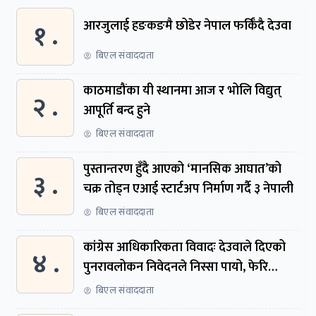
१ .
आरजुलाई हङकङमै छोडेर नेपाल फर्किँदै देउवा
बिएल संवाददाता
काठमाडौंका यी स्थानमा आज र भोलि विद्युत्
२ .
आपूर्ति बन्द हुने
बिएल संवाददाता
पुस्तान्तरण हुँदै आएको ‘मानसिक आघात’को
३ .
चक्र तोड्न एआई स्टार्टअप निर्माण गर्दै ३ नेपाली
बिएल संवाददाता
कांग्रेस आधिकारिकता विवादः देउवाले दिएको
४ .
पुनरावलोकन निवेदनले निस्सा पायो, फेरि
सुरुदेखि सुनुवाइ हुने
बिएल संवाददाता