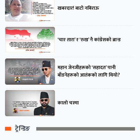
खबरदार! बाटो नबिराऊ
‘चार तारा’ र ‘रुख’ नै कांग्रेसको ब्रान्ड
महान जेनजीहरूको ‘सहादत’ पानी
बाँडनेहरूको आतंकको लागि थियो?
कालो चस्मा
ट्रेन्डिङ