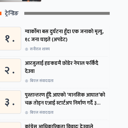
ट्रेन्डिङ
ग्वार्काेमा बस दुर्घटना हुँदा एक जनाकाे मृत्यु,
१ .
१८ जना घाइते (अपडेट)
सनीराज शाक्य
आरजुलाई हङकङमै छोडेर नेपाल फर्किँदै
२ .
देउवा
बिएल संवाददाता
पुस्तान्तरण हुँदै आएको ‘मानसिक आघात’को
३ .
चक्र तोड्न एआई स्टार्टअप निर्माण गर्दै ३
नेपाली
बिएल संवाददाता
कांग्रेस आधिकारिकता विवादः देउवाले