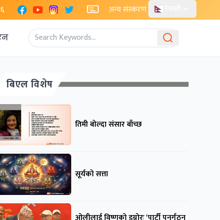
Facebook
YouTube
Instagram
X
२६
अन्य संस्करण
नेपाली
एन
बिएल विशेष
तिमी बोल्दा संसार बाँच्छ
सूर्यको सत्ता
ओलीलाई विष्णुको इग्नोरः ‘पार्टी पुनर्गठन