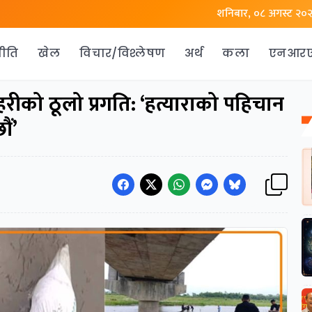
शनिबार, ०८ अगस्ट २०
ीति
खेल
विचार/विश्लेषण
अर्थ
कला
एनआर
रहरीको ठूलो प्रगति: ‘हत्याराको पहिचान
ौं’