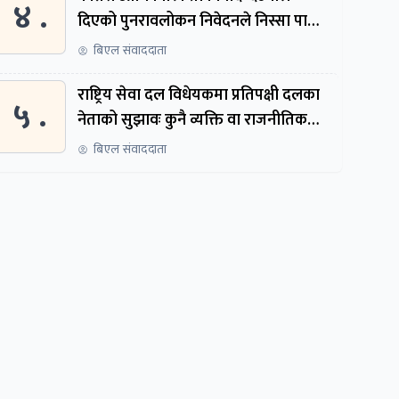
४ .
दिएको पुनरावलोकन निवेदनले निस्सा पायो,
फेरि सुरुदेखि सुनुवाइ हुने
बिएल संवाददाता
राष्ट्रिय सेवा दल विधेयकमा प्रतिपक्षी दलका
५ .
नेताको सुझावः कुनै व्यक्ति वा राजनीतिक
नेतृत्वबाट निर्देशित हुने संस्था नबनोस्
बिएल संवाददाता