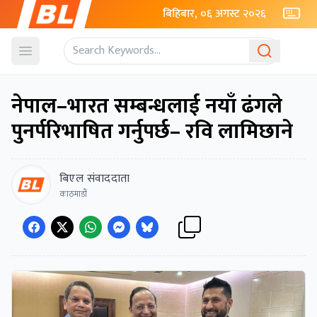
बिहिबार, ०६ अगस्ट २०२६
Open menu
नेपाल–भारत सम्बन्धलाई नयाँ ढंगले
पुनर्परिभाषित गर्नुपर्छ– रवि लामिछाने
बिएल संवाददाता
काठमाडाैं