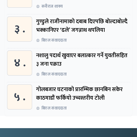
सनीराज शाक्य
गुण्डुले राजीनामाको दबाब दिएपछि बोल्दाबोल्दै
३ .
भक्कानिएर ‘ढले’ जगन्नाथ थपलिया
बिएल संवाददाता
नशालु पदार्थ खुवाएर बलात्कार गर्ने युवतीसहित
४ .
३ जना पक्राउ
बिएल संवाददाता
गोलबजार घटनाको प्रारम्भिक छानबिन सकेर
५ .
काठमाडौं फर्कियो उच्चस्तरीय टोली
बिएल संवाददाता