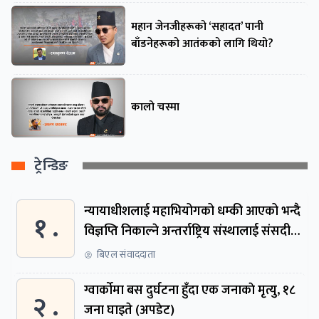
महान जेनजीहरूको ‘सहादत’ पानी
बाँडनेहरूको आतंकको लागि थियो?
कालो चस्मा
ट्रेन्डिङ
न्यायाधीशलाई महाभियोगको धम्की आएको भन्दै
१ .
विज्ञप्ति निकाल्ने अन्तर्राष्ट्रिय संस्थालाई संसदीय
समितिमा बोलाइयो
बिएल संवाददाता
ग्वार्काेमा बस दुर्घटना हुँदा एक जनाकाे मृत्यु, १८
२ .
जना घाइते (अपडेट)