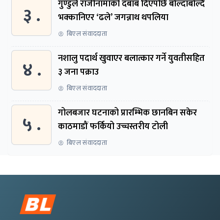
गुण्डुले राजीनामाको दबाब दिएपछि बोल्दाबोल्दै
३ .
भक्कानिएर ‘ढले’ जगन्नाथ थपलिया
बिएल संवाददाता
नशालु पदार्थ खुवाएर बलात्कार गर्ने युवतीसहित
४ .
३ जना पक्राउ
बिएल संवाददाता
गोलबजार घटनाको प्रारम्भिक छानबिन सकेर
५ .
काठमाडौं फर्कियो उच्चस्तरीय टोली
बिएल संवाददाता