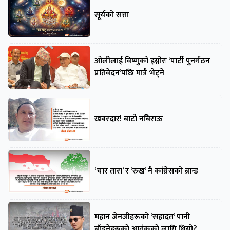
सूर्यको सत्ता
ओलीलाई विष्णुको इग्नोरः ‘पार्टी पुनर्गठन
प्रतिवेदन’पछि मात्रै भेट्ने
खबरदार! बाटो नबिराऊ
‘चार तारा’ र ‘रुख’ नै कांग्रेसको ब्रान्ड
महान जेनजीहरूको ‘सहादत’ पानी
बाँडनेहरूको आतंकको लागि थियो?