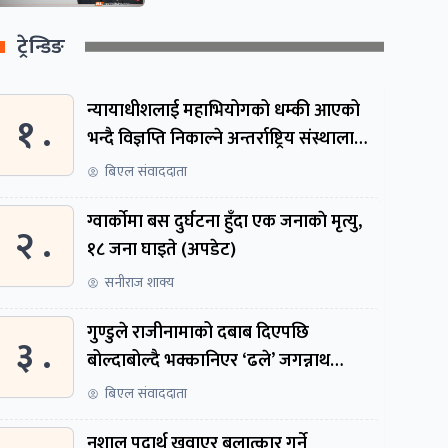
ट्रेन्डिङ
न्यायाधीशलाई महाभियोगको धम्की आएको
१ .
भन्दै विज्ञप्ति निकाल्ने अन्तर्राष्ट्रिय संस्थालाई
संसदीय समितिमा बोलाइयो
बिएल संवाददाता
ग्वार्काेमा बस दुर्घटना हुँदा एक जनाकाे मृत्यु,
२ .
१८ जना घाइते (अपडेट)
सनीराज शाक्य
गुण्डुले राजीनामाको दबाब दिएपछि
३ .
बोल्दाबोल्दै भक्कानिएर ‘ढले’ जगन्नाथ
थपलिया
बिएल संवाददाता
नशालु पदार्थ खुवाएर बलात्कार गर्ने