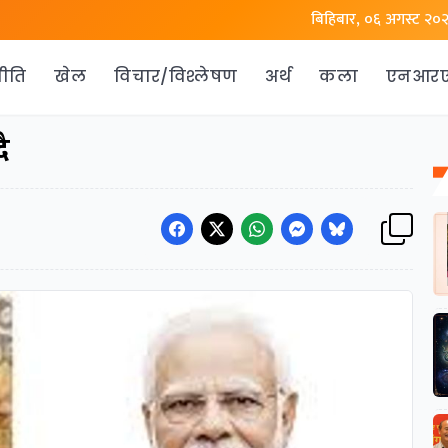
बिहिबार, ०६ अगस्ट २०
ीति
खेल
विचार/विश्लेषण
अर्थ
कला
एनआर
ै