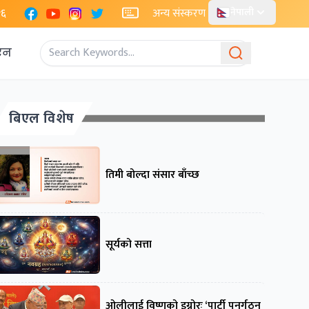
Facebook
YouTube
Instagram
X
२६
अन्य संस्करण
नेपाली
एन
बिएल विशेष
तिमी बोल्दा संसार बाँच्छ
सूर्यको सत्ता
ओलीलाई विष्णुको इग्नोरः ‘पार्टी पुनर्गठन