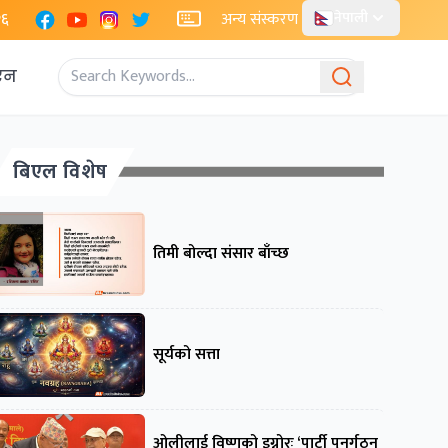
Facebook
YouTube
Instagram
X
२६
अन्य संस्करण
नेपाली
एन
बिएल विशेष
तिमी बोल्दा संसार बाँच्छ
सूर्यको सत्ता
ओलीलाई विष्णुको इग्नोरः ‘पार्टी पुनर्गठन