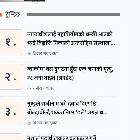
ट्रेन्डिङ
न्यायाधीशलाई महाभियोगको धम्की आएको
१ .
भन्दै विज्ञप्ति निकाल्ने अन्तर्राष्ट्रिय संस्थालाई
संसदीय समितिमा बोलाइयो
बिएल संवाददाता
ग्वार्काेमा बस दुर्घटना हुँदा एक जनाकाे मृत्यु,
२ .
१८ जना घाइते (अपडेट)
सनीराज शाक्य
गुण्डुले राजीनामाको दबाब दिएपछि
३ .
बोल्दाबोल्दै भक्कानिएर ‘ढले’ जगन्नाथ
थपलिया
बिएल संवाददाता
नशालु पदार्थ खुवाएर बलात्कार गर्ने