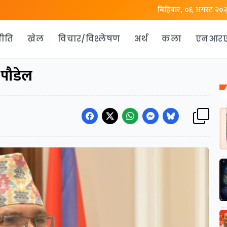
बिहिबार, ०६ अगस्ट २०
ीति
खेल
विचार/विश्लेषण
अर्थ
कला
एनआर
 पौडेल