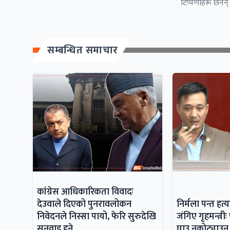
टिप्पणीहरू छैनन्।
सम्बन्धित समाचार
कांग्रेस आधिकारिकता विवादः
देउवाले दिएको पुनरावलोकन
निर्मला पन्त हत
निवेदनले निस्सा पायो, फेरि सुरुदेखि
जंगिए गृहमन्त्र
सुनुवाइ हुने
घाउ नकोट्याउन