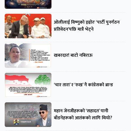
ओलीलाई विष्णुको इग्नोरः ‘पार्टी पुनर्गठन
प्रतिवेदन’पछि मात्रै भेट्ने
खबरदार! बाटो नबिराऊ
‘चार तारा’ र ‘रुख’ नै कांग्रेसको ब्रान्ड
महान जेनजीहरूको ‘सहादत’ पानी
बाँडनेहरूको आतंकको लागि थियो?