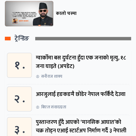
कालो चस्मा
ट्रेन्डिङ
ग्वार्काेमा बस दुर्घटना हुँदा एक जनाकाे मृत्यु, १८
१ .
जना घाइते (अपडेट)
सनीराज शाक्य
२ .
आरजुलाई हङकङमै छोडेर नेपाल फर्किँदै देउवा
बिएल संवाददाता
पुस्तान्तरण हुँदै आएको ‘मानसिक आघात’को
३ .
चक्र तोड्न एआई स्टार्टअप निर्माण गर्दै ३ नेपाली