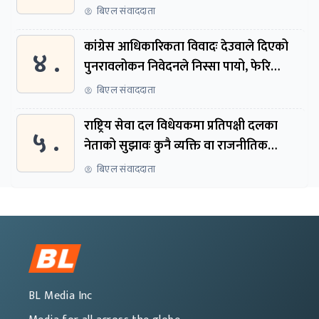
बिएल संवाददाता
कांग्रेस आधिकारिकता विवादः देउवाले दिएको
४ .
पुनरावलोकन निवेदनले निस्सा पायो, फेरि
सुरुदेखि सुनुवाइ हुने
बिएल संवाददाता
राष्ट्रिय सेवा दल विधेयकमा प्रतिपक्षी दलका
५ .
नेताको सुझावः कुनै व्यक्ति वा राजनीतिक
नेतृत्वबाट निर्देशित हुने संस्था नबनोस्
बिएल संवाददाता
BL Media Inc