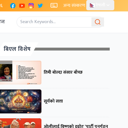
Facebook
YouTube
Instagram
X
२६
अन्य संस्करण
नेपाली
एन
बिएल विशेष
तिमी बोल्दा संसार बाँच्छ
सूर्यको सत्ता
ओलीलाई विष्णुको इग्नोरः ‘पार्टी पुनर्गठन