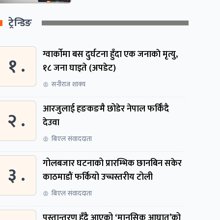
ट्रेन्डिङ
ग्वार्काेमा बस दुर्घटना हुँदा एक जनाकाे मृत्यु,
१ .
१८ जना घाइते (अपडेट)
सनीराज शाक्य
आरजुलाई हङकङमै छोडेर नेपाल फर्किँदै
२ .
देउवा
बिएल संवाददाता
गोलबजार घटनाको प्रारम्भिक छानबिन सकेर
३ .
काठमाडौं फर्कियो उच्चस्तरीय टोली
बिएल संवाददाता
पुस्तान्तरण हुँदै आएको ‘मानसिक आघात’को