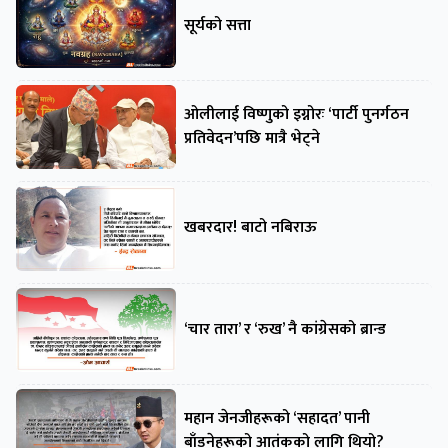
सूर्यको सत्ता
ओलीलाई विष्णुको इग्नोरः ‘पार्टी पुनर्गठन
प्रतिवेदन’पछि मात्रै भेट्ने
खबरदार! बाटो नबिराऊ
‘चार तारा’ र ‘रुख’ नै कांग्रेसको ब्रान्ड
महान जेनजीहरूको ‘सहादत’ पानी
बाँडनेहरूको आतंकको लागि थियो?