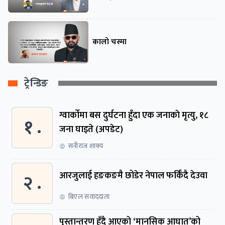
कालो चस्मा
ट्रेन्डिङ
ग्वार्काेमा बस दुर्घटना हुँदा एक जनाकाे मृत्यु, १८
१ .
जना घाइते (अपडेट)
सनीराज शाक्य
२ .
आरजुलाई हङकङमै छोडेर नेपाल फर्किँदै देउवा
बिएल संवाददाता
पुस्तान्तरण हुँदै आएको ‘मानसिक आघात’को