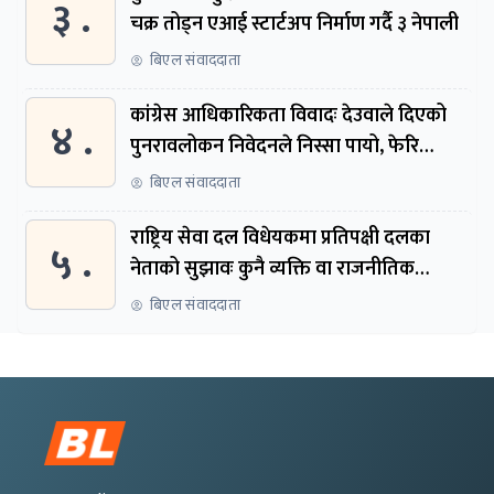
३ .
चक्र तोड्न एआई स्टार्टअप निर्माण गर्दै ३ नेपाली
बिएल संवाददाता
कांग्रेस आधिकारिकता विवादः देउवाले दिएको
४ .
पुनरावलोकन निवेदनले निस्सा पायो, फेरि
सुरुदेखि सुनुवाइ हुने
बिएल संवाददाता
राष्ट्रिय सेवा दल विधेयकमा प्रतिपक्षी दलका
५ .
नेताको सुझावः कुनै व्यक्ति वा राजनीतिक
नेतृत्वबाट निर्देशित हुने संस्था नबनोस्
बिएल संवाददाता