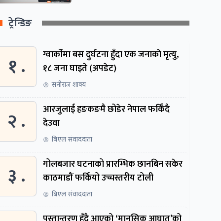
ट्रेन्डिङ
ग्वार्काेमा बस दुर्घटना हुँदा एक जनाकाे मृत्यु,
१ .
१८ जना घाइते (अपडेट)
सनीराज शाक्य
आरजुलाई हङकङमै छोडेर नेपाल फर्किँदै
२ .
देउवा
बिएल संवाददाता
गोलबजार घटनाको प्रारम्भिक छानबिन सकेर
३ .
काठमाडौं फर्कियो उच्चस्तरीय टोली
बिएल संवाददाता
पुस्तान्तरण हुँदै आएको ‘मानसिक आघात’को