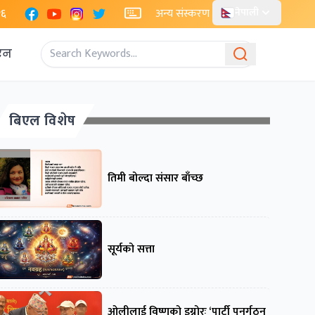
Facebook
YouTube
Instagram
X
२६
अन्य संस्करण
नेपाली
एन
बिएल विशेष
तिमी बोल्दा संसार बाँच्छ
सूर्यको सत्ता
ओलीलाई विष्णुको इग्नोरः ‘पार्टी पुनर्गठन