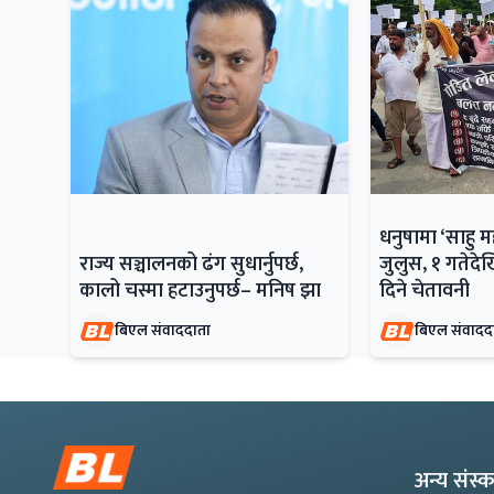
धनुषामा ‘साहु 
राज्य सञ्चालनको ढंग सुधार्नुपर्छ,
जुलुस, १ गतेदेख
कालो चस्मा हटाउनुपर्छ– मनिष झा
दिने चेतावनी
बिएल संवाददाता
बिएल संवादद
अन्य संस