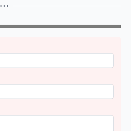
• • •