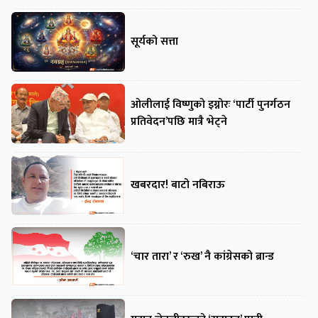
सूर्यको सत्ता
ओलीलाई विष्णुको इग्नोरः ‘पार्टी पुनर्गठन
प्रतिवेदन’पछि मात्रै भेट्ने
खबरदार! बाटो नबिराऊ
‘चार तारा’ र ‘रुख’ नै कांग्रेसको ब्रान्ड