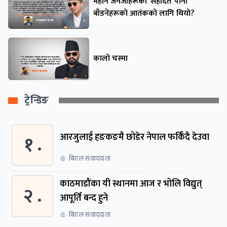
महान जेनजीहरूको ‘सहादत’ पानी
बाँडनेहरूको आतंकको लागि थियो?
कालो चस्मा
ट्रेन्डिङ
१ .
आरजुलाई हङकङमै छोडेर नेपाल फर्किँदै देउवा
बिएल संवाददाता
काठमाडौंका यी स्थानमा आज र भोलि विद्युत्
२ .
आपूर्ति बन्द हुने
बिएल संवाददाता