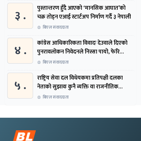
पुस्तान्तरण हुँदै आएको ‘मानसिक आघात’को
३ .
चक्र तोड्न एआई स्टार्टअप निर्माण गर्दै ३ नेपाली
बिएल संवाददाता
कांग्रेस आधिकारिकता विवादः देउवाले दिएको
४ .
पुनरावलोकन निवेदनले निस्सा पायो, फेरि
सुरुदेखि सुनुवाइ हुने
बिएल संवाददाता
राष्ट्रिय सेवा दल विधेयकमा प्रतिपक्षी दलका
५ .
नेताको सुझावः कुनै व्यक्ति वा राजनीतिक
नेतृत्वबाट निर्देशित हुने संस्था नबनोस्
बिएल संवाददाता