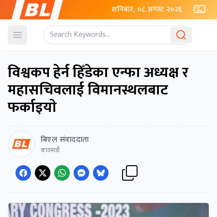
शनिबार, ०८ अगस्ट २०२६
Open menu
विश्वकप हेर्न हिँडेका एन्फा अध्यक्ष र
महासचिवलाई विमानस्थलबाट
फर्काइयाे
बिएल संवाददाता
काठमाडाैं