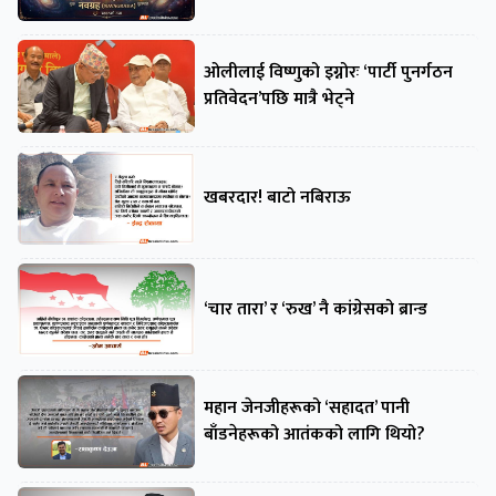
ओलीलाई विष्णुको इग्नोरः ‘पार्टी पुनर्गठन
प्रतिवेदन’पछि मात्रै भेट्ने
खबरदार! बाटो नबिराऊ
‘चार तारा’ र ‘रुख’ नै कांग्रेसको ब्रान्ड
महान जेनजीहरूको ‘सहादत’ पानी
बाँडनेहरूको आतंकको लागि थियो?