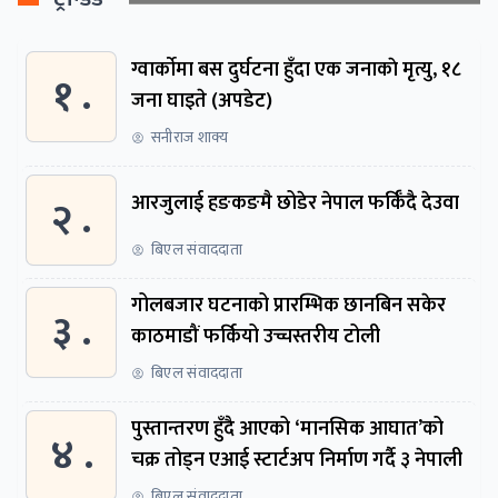
ग्वार्काेमा बस दुर्घटना हुँदा एक जनाकाे मृत्यु, १८
१ .
जना घाइते (अपडेट)
सनीराज शाक्य
२ .
आरजुलाई हङकङमै छोडेर नेपाल फर्किँदै देउवा
बिएल संवाददाता
गोलबजार घटनाको प्रारम्भिक छानबिन सकेर
३ .
काठमाडौं फर्कियो उच्चस्तरीय टोली
बिएल संवाददाता
पुस्तान्तरण हुँदै आएको ‘मानसिक आघात’को
४ .
चक्र तोड्न एआई स्टार्टअप निर्माण गर्दै ३ नेपाली
बिएल संवाददाता