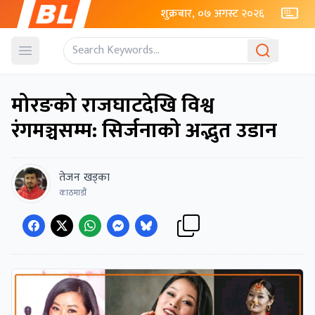
शुक्रबार, ०७ अगस्ट २०२६
Open menu
मोरङको राजघाटदेखि विश्व
रंगमञ्चसम्म: सिर्जनाको अद्भुत उडान
तेजन खड्का
काठमाडौं