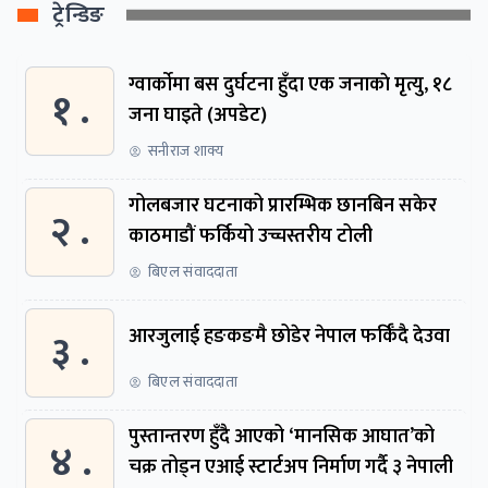
ट्रेन्डिङ
ग्वार्काेमा बस दुर्घटना हुँदा एक जनाकाे मृत्यु, १८
१ .
जना घाइते (अपडेट)
सनीराज शाक्य
गोलबजार घटनाको प्रारम्भिक छानबिन सकेर
२ .
काठमाडौं फर्कियो उच्चस्तरीय टोली
बिएल संवाददाता
३ .
आरजुलाई हङकङमै छोडेर नेपाल फर्किँदै देउवा
बिएल संवाददाता
पुस्तान्तरण हुँदै आएको ‘मानसिक आघात’को
४ .
चक्र तोड्न एआई स्टार्टअप निर्माण गर्दै ३ नेपाली