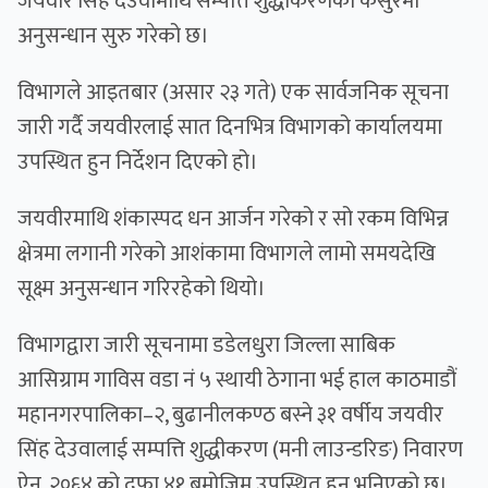
जयवीर सिंह देउवामाथि सम्पत्ति शुद्धीकरणको कसुरमा
अनुसन्धान सुरु गरेको छ।
विभागले आइतबार (असार २३ गते) एक सार्वजनिक सूचना
जारी गर्दै जयवीरलाई सात दिनभित्र विभागको कार्यालयमा
उपस्थित हुन निर्देशन दिएको हो।
जयवीरमाथि शंकास्पद धन आर्जन गरेको र सो रकम विभिन्न
क्षेत्रमा लगानी गरेको आशंकामा विभागले लामो समयदेखि
सूक्ष्म अनुसन्धान गरिरहेको थियो।
विभागद्वारा जारी सूचनामा डडेलधुरा जिल्ला साबिक
आसिग्राम गाविस वडा नं ५ स्थायी ठेगाना भई हाल काठमाडौं
महानगरपालिका–२, बुढानीलकण्ठ बस्ने ३१ वर्षीय जयवीर
सिंह देउवालाई सम्पत्ति शुद्धीकरण (मनी लाउन्डरिङ) निवारण
ऐन, २०६४ को दफा ४१ बमोजिम उपस्थित हुन भनिएको छ।