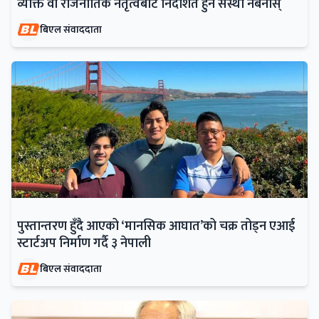
व्यक्ति वा राजनीतिक नेतृत्वबाट निर्देशित हुने संस्था नबनोस्
बिएल संवाददाता
पुस्तान्तरण हुँदै आएको ‘मानसिक आघात’को चक्र तोड्न एआई
स्टार्टअप निर्माण गर्दै ३ नेपाली
बिएल संवाददाता