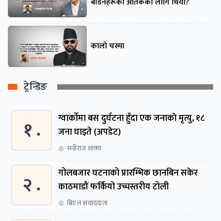
बाँडनेहरूको आतंकको लागि थियो?
कालो चस्मा
ट्रेन्डिङ
ग्वार्काेमा बस दुर्घटना हुँदा एक जनाकाे मृत्यु, १८
१ .
जना घाइते (अपडेट)
सनीराज शाक्य
गोलबजार घटनाको प्रारम्भिक छानबिन सकेर
२ .
काठमाडौं फर्कियो उच्चस्तरीय टोली
बिएल संवाददाता