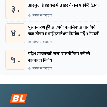
३ .
आरजुलाई हङकङमै छोडेर नेपाल फर्किँदै देउवा
बिएल संवाददाता
पुस्तान्तरण हुँदै आएको ‘मानसिक आघात’को
४ .
चक्र तोड्न एआई स्टार्टअप निर्माण गर्दै ३ नेपाली
बिएल संवाददाता
प्रदेश सरकारको सत्ता राजनीतिमा नखेल्ने
५ .
राप्रपाको निर्णय
बिएल संवाददाता