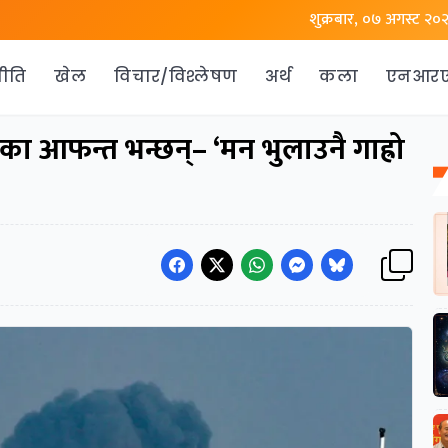
शुक्रबार, ०७ अगस्ट २०
ीति
खेल
विचार/विश्लेषण
अर्थ
कला
एनआर
का आफन्त भन्छन्– ‘मन भुलाउनै गाह्रो