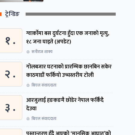
ट्रेन्डिङ
ग्वार्काेमा बस दुर्घटना हुँदा एक जनाकाे मृत्यु,
१ .
१८ जना घाइते (अपडेट)
सनीराज शाक्य
गोलबजार घटनाको प्रारम्भिक छानबिन सकेर
२ .
काठमाडौं फर्कियो उच्चस्तरीय टोली
बिएल संवाददाता
आरजुलाई हङकङमै छोडेर नेपाल फर्किँदै
३ .
देउवा
बिएल संवाददाता
पुस्तान्तरण हुँदै आएको ‘मानसिक आघात’को