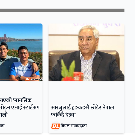
ँदै आएको ‘मानसिक
ोड्न एआई स्टार्टअप
आरजुलाई हङकङमै छोडेर नेपाल
ेपाली
फर्किँदै देउवा
ाता
बिएल संवाददाता