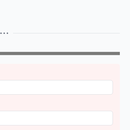
• • •