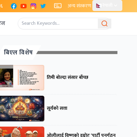
Facebook
YouTube
Instagram
X
२६
अन्य संस्करण
नेपाली
एन
बिएल विशेष
तिमी बोल्दा संसार बाँच्छ
सूर्यको सत्ता
ओलीलाई विष्णुको इग्नोरः ‘पार्टी पुनर्गठन