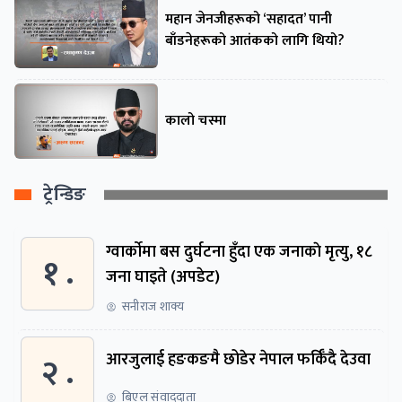
महान जेनजीहरूको ‘सहादत’ पानी
बाँडनेहरूको आतंकको लागि थियो?
कालो चस्मा
ट्रेन्डिङ
ग्वार्काेमा बस दुर्घटना हुँदा एक जनाकाे मृत्यु, १८
१ .
जना घाइते (अपडेट)
सनीराज शाक्य
२ .
आरजुलाई हङकङमै छोडेर नेपाल फर्किँदै देउवा
बिएल संवाददाता