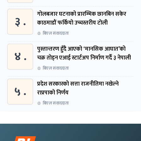
गोलबजार घटनाको प्रारम्भिक छानबिन सकेर
३ .
काठमाडौं फर्कियो उच्चस्तरीय टोली
बिएल संवाददाता
पुस्तान्तरण हुँदै आएको ‘मानसिक आघात’को
४ .
चक्र तोड्न एआई स्टार्टअप निर्माण गर्दै ३ नेपाली
बिएल संवाददाता
प्रदेश सरकारको सत्ता राजनीतिमा नखेल्ने
५ .
राप्रपाको निर्णय
बिएल संवाददाता