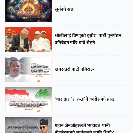
सूर्यको सत्ता
ओलीलाई विष्णुको इग्नोरः ‘पार्टी पुनर्गठन
प्रतिवेदन’पछि मात्रै भेट्ने
खबरदार! बाटो नबिराऊ
‘चार तारा’ र ‘रुख’ नै कांग्रेसको ब्रान्ड
महान जेनजीहरूको ‘सहादत’ पानी
बाँडनेहरूको आतंकको लागि थियो?