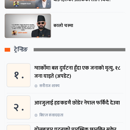
कालो चस्मा
ट्रेन्डिङ
ग्वार्काेमा बस दुर्घटना हुँदा एक जनाकाे मृत्यु, १८
१ .
जना घाइते (अपडेट)
सनीराज शाक्य
२ .
आरजुलाई हङकङमै छोडेर नेपाल फर्किँदै देउवा
बिएल संवाददाता
गोलबजार घटनाको प्रारम्भिक छानबिन सकेर