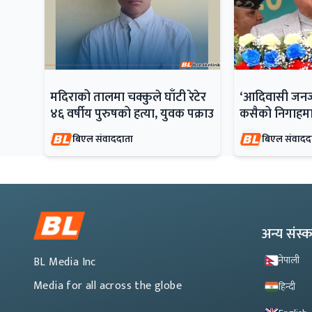
मदिराको तालमा चक्कुले घाँटी रेटेर
‘आदिवासी जन
४६ वर्षीय पुरुषको हत्या, युवक पक्राउ
कसैको निगाहमा
बिएल संवाददाता
बिएल संवादद
अन्य संस
नेपाली
BL Media Inc
Media for all across the globe
हिन्दी