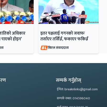
जातिको अधिकार
इतर पक्षलाई गगनको जवाफः
 पाएको होइन’
तर्साएर तर्सिन्नँ, फकाएर फकिन्नँ
ाता
बिएल संवाददाता
्करण
सम्पर्क गर्नुहोस्
ईमेल: breaknlinks@gmail.com
सम्पर्क नम्बर: 014596040