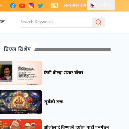
Facebook
YouTube
Instagram
X
२६
अन्य संस्करण
नेपाली
एन
बिएल विशेष
तिमी बोल्दा संसार बाँच्छ
सूर्यको सत्ता
ओलीलाई विष्णुको इग्नोरः ‘पार्टी पुनर्गठन