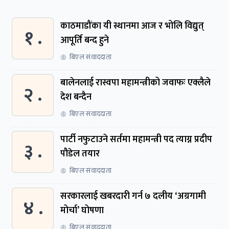
काठमाडौंका यी स्थानमा आज र भोलि विद्युत्
१ .
आपूर्ति बन्द हुने
बिएल संवाददाता
बालेनलाई रास्वपा महामन्त्रीको जवाफः एक्लैले
२ .
देश बन्दैन
बिएल संवाददाता
पार्टी नफुटाउने सर्तमा महामन्त्री पद त्याग्न प्रदीप
३ .
पौडेल तयार
बिएल संवाददाता
सरकारलाई खबरदारी गर्न ७ दलीय ‘अग्रगामी
४ .
मोर्चा’ घोषणा
बिएल संवाददाता