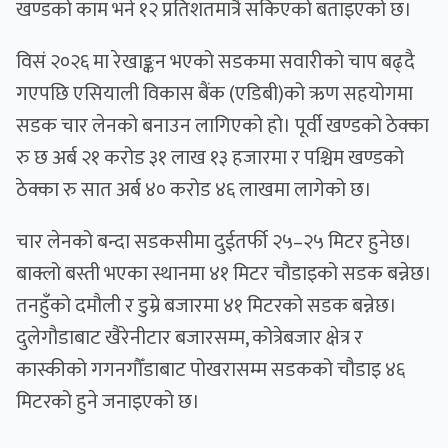
खण्डको काम भने १२ प्रतिशतमात्रै सकिएको बताइएको छ।
विसं २०२६ मा रेखाङ्कन भएको सडकमा सवारीको चाप बढ्दै
गएपछि एसियाली विकास बैंक (एडिबी)को ऋण सहयोगमा
सडक चार लेनको बनाउन लागिएको हो। पूर्वी खण्डको ठेक्का
रु छ अर्ब २१ करोड ३१ लाख १३ हजारमा र पश्चिम खण्डको
ठेक्का रु सात अर्ब ४० करोड ४६ लाखमा लागेको छ।
चार लेनको बन्दा सडकसीमा दुईतर्फी २५–२५ मिटर हुनेछ।
बाक्लो बस्ती भएका स्थानमा ४१ मिटर चौडाइको सडक बन्नेछ।
तनहुँको दमौली र डुम्रे बजारमा ४१ मिटरको सडक बन्नेछ।
दुलेगौडाबाट खैरेनीटार बजारसम्म, कोत्रेबजार क्षेत्र र
कास्कीको गगनगौँडाबाट पोखरासम्म सडकको चौडाइ ४६
मिटरको हुने जनाइएको छ।