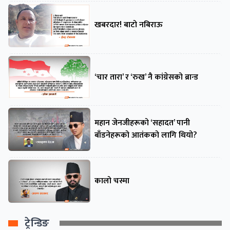
खबरदार! बाटो नबिराऊ
‘चार तारा’ र ‘रुख’ नै कांग्रेसको ब्रान्ड
महान जेनजीहरूको ‘सहादत’ पानी
बाँडनेहरूको आतंकको लागि थियो?
कालो चस्मा
ट्रेन्डिङ