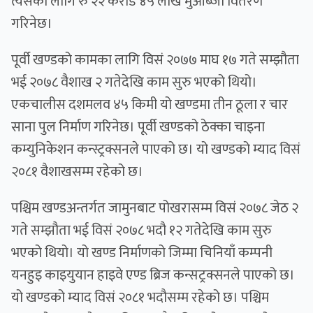
त्यसका लागि रु २२ करोड ४५ लाख मुआब्जा वितरण
गरिनेछ।
पूर्वी खण्डको कामका लागि विसं २०७७ माघ १७ गते सम्झौता
भई २०७८ वैशाख २ गतेदेखि काम सुरु भएको थियो।
एकचालीस दशमलव ४५ किमी यो खण्डमा तीन ठूला र चार
साना पुल निर्माण गरिनेछ। पूर्वी खण्डको ठेक्का चाइना
कम्युनिकेशन कन्स्ट्रक्सनले पाएको छ। यो खण्डको म्याद विसं
२०८१ वैशाखसम्म रहेको छ।
पश्चिम खण्डअन्तर्गत जामुनबाट पोखरासम्म विसं २०७८ जेठ २
गते सम्झौता भई विसं २०७८ भदौ १२ गतेदेखि काम सुरु
भएको थियो। यो खण्ड निर्माणको जिम्मा चिनियाँ कम्पनी
यनहुइ काइयुयान हाइवे एण्ड ब्रिज कन्सट्रक्सनले पाएको छ।
यो खण्डको म्याद विसं २०८१ भदौसम्म रहेको छ। पश्चिम