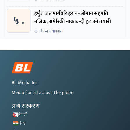
हर्मुज जलमार्गबारे इरान–ओमान सहमति
५ .
नजिक, अमेरिकी नाकाबन्दी हटाउने तयारी
बिएल संवाददाता
BL Media Inc
Media for all across the globe
अन्य संस्करण
नेपाली
हिन्दी