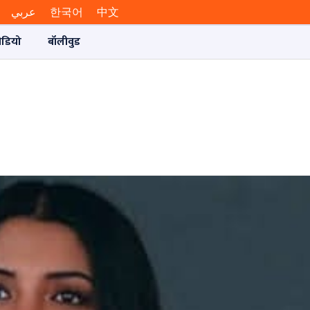
عربي
한국어
中文
ीडियो
बॉलीवुड