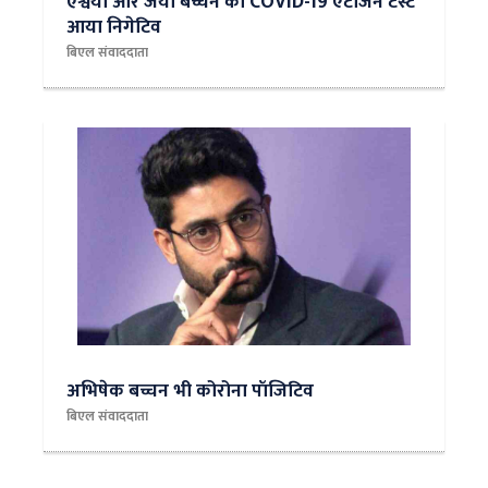
ऐश्वर्या और जया बच्चन का COVID-19 एंटीजेन टेस्ट
आया निगेटिव
बिएल संवाददाता
अभिषेक बच्चन भी कोरोना पॉजिटिव
बिएल संवाददाता