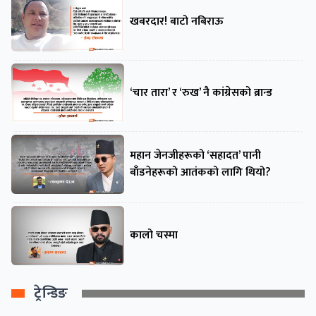
खबरदार! बाटो नबिराऊ
‘चार तारा’ र ‘रुख’ नै कांग्रेसको ब्रान्ड
महान जेनजीहरूको ‘सहादत’ पानी
बाँडनेहरूको आतंकको लागि थियो?
कालो चस्मा
ट्रेन्डिङ