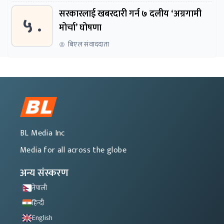
सरकारलाई खबरदारी गर्न ७ दलीय ‘अग्रगामी
५ .
मोर्चा’ घोषणा
बिएल संवाददाता
BL Media Inc
Media for all across the globe
अन्य संस्करण
नेपाली
हिन्दी
English