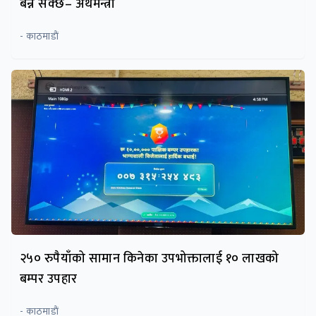
बन्न सक्छ– अर्थमन्त्री
- काठमाडाैं
२५० रुपैयाँको सामान किनेका उपभोक्तालाई १० लाखको
बम्पर उपहार
- काठमाडाैं