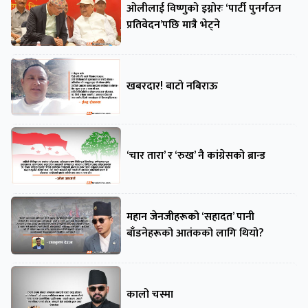
ओलीलाई विष्णुको इग्नोरः ‘पार्टी पुनर्गठन
प्रतिवेदन’पछि मात्रै भेट्ने
खबरदार! बाटो नबिराऊ
‘चार तारा’ र ‘रुख’ नै कांग्रेसको ब्रान्ड
महान जेनजीहरूको ‘सहादत’ पानी
बाँडनेहरूको आतंकको लागि थियो?
कालो चस्मा