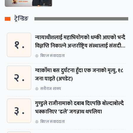
ट्रेन्डिङ
न्यायाधीशलाई महाभियोगको धम्की आएको भन्दै
१ .
विज्ञप्ति निकाल्ने अन्तर्राष्ट्रिय संस्थालाई संसदीय
समितिमा बोलाइयो
बिएल संवाददाता
ग्वार्काेमा बस दुर्घटना हुँदा एक जनाकाे मृत्यु, १८
२ .
जना घाइते (अपडेट)
सनीराज शाक्य
गुण्डुले राजीनामाको दबाब दिएपछि बोल्दाबोल्दै
३ .
भक्कानिएर ‘ढले’ जगन्नाथ थपलिया
बिएल संवाददाता