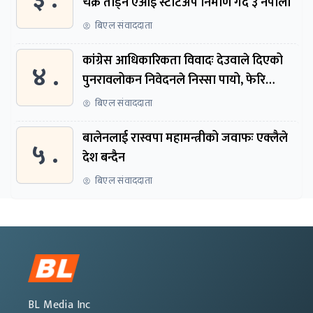
३ .
चक्र तोड्न एआई स्टार्टअप निर्माण गर्दै ३ नेपाली
बिएल संवाददाता
कांग्रेस आधिकारिकता विवादः देउवाले दिएको
४ .
पुनरावलोकन निवेदनले निस्सा पायो, फेरि
सुरुदेखि सुनुवाइ हुने
बिएल संवाददाता
बालेनलाई रास्वपा महामन्त्रीको जवाफः एक्लैले
५ .
देश बन्दैन
बिएल संवाददाता
BL Media Inc