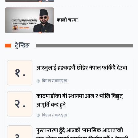
कालो चस्मा
ट्रेन्डिङ
१ .
आरजुलाई हङकङमै छोडेर नेपाल फर्किँदै देउवा
बिएल संवाददाता
काठमाडौंका यी स्थानमा आज र भोलि विद्युत्
२ .
आपूर्ति बन्द हुने
बिएल संवाददाता
पुस्तान्तरण हुँदै आएको ‘मानसिक आघात’को