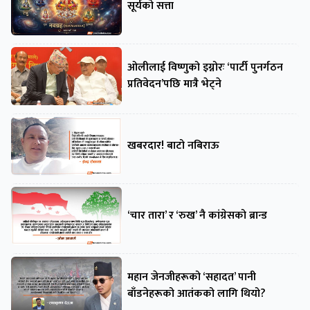
सूर्यको सत्ता
ओलीलाई विष्णुको इग्नोरः ‘पार्टी पुनर्गठन
प्रतिवेदन’पछि मात्रै भेट्ने
खबरदार! बाटो नबिराऊ
‘चार तारा’ र ‘रुख’ नै कांग्रेसको ब्रान्ड
महान जेनजीहरूको ‘सहादत’ पानी
बाँडनेहरूको आतंकको लागि थियो?