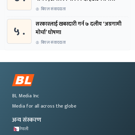
बिएल संवाददाता
सरकारलाई खबरदारी गर्न ७ दलीय ‘अग्रगामी
५ .
मोर्चा’ घोषणा
बिएल संवाददाता
BL Media Inc
Media for all across the globe
अन्य संस्करण
नेपाली