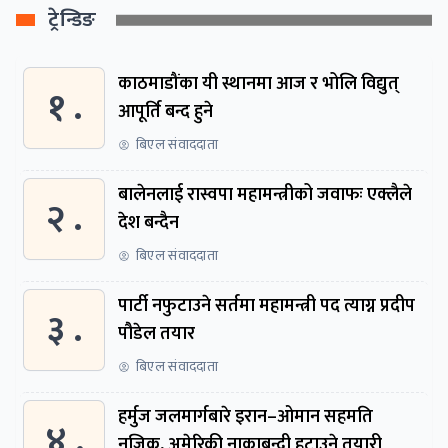
ट्रेन्डिङ
काठमाडौंका यी स्थानमा आज र भोलि विद्युत्
१ .
आपूर्ति बन्द हुने
बिएल संवाददाता
बालेनलाई रास्वपा महामन्त्रीको जवाफः एक्लैले
२ .
देश बन्दैन
बिएल संवाददाता
पार्टी नफुटाउने सर्तमा महामन्त्री पद त्याग्न प्रदीप
३ .
पौडेल तयार
बिएल संवाददाता
हर्मुज जलमार्गबारे इरान–ओमान सहमति
४ .
नजिक, अमेरिकी नाकाबन्दी हटाउने तयारी