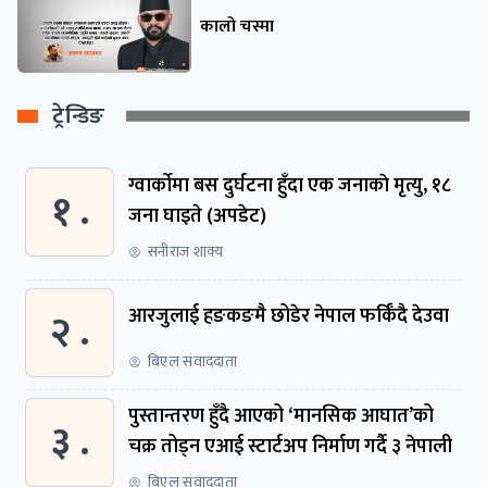
कालो चस्मा
ट्रेन्डिङ
ग्वार्काेमा बस दुर्घटना हुँदा एक जनाकाे मृत्यु, १८
१ .
जना घाइते (अपडेट)
सनीराज शाक्य
२ .
आरजुलाई हङकङमै छोडेर नेपाल फर्किँदै देउवा
बिएल संवाददाता
पुस्तान्तरण हुँदै आएको ‘मानसिक आघात’को
३ .
चक्र तोड्न एआई स्टार्टअप निर्माण गर्दै ३ नेपाली
बिएल संवाददाता