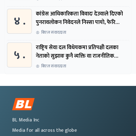
कांग्रेस आधिकारिकता विवादः देउवाले दिएको
४ .
पुनरावलोकन निवेदनले निस्सा पायो, फेरि
सुरुदेखि सुनुवाइ हुने
बिएल संवाददाता
राष्ट्रिय सेवा दल विधेयकमा प्रतिपक्षी दलका
५ .
नेताको सुझावः कुनै व्यक्ति वा राजनीतिक
नेतृत्वबाट निर्देशित हुने संस्था नबनोस्
बिएल संवाददाता
BL Media Inc
Media for all across the globe