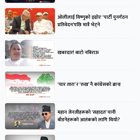
ओलीलाई विष्णुको इग्नोरः ‘पार्टी पुनर्गठन
प्रतिवेदन’पछि मात्रै भेट्ने
खबरदार! बाटो नबिराऊ
‘चार तारा’ र ‘रुख’ नै कांग्रेसको ब्रान्ड
महान जेनजीहरूको ‘सहादत’ पानी
बाँडनेहरूको आतंकको लागि थियो?