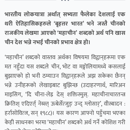
• • •
भारतीय लोकयात्रा अर्थात् सभ्यता फैलेका देशलाई एक
थरी ऐतिहासिकहरुले ‘बृहत्तर भारत’ भने जस्तै चीनको
राजकीय लेखमा आएको ‘महाचीन’ शब्दको अर्थ पनि खास
चीन देश भन्ने नभई चीनको प्रभाव क्षेत्र हो।
‘महाचीन’ शब्दको वास्तव अर्थका विषयमा विद्वान्‌हरूमा एक
मत नहुँदा यस शब्दले चीन, भोट वा मङ्गोलियामध्ये कसलाई
बुझाएको हो भनी ठम्याउन विद्वान्‌हरूले अझ सकेका छैनन्
भन्ने उनीहरूको लेखाइबाट बुझिन्छ (उदाहरणार्थ, मारिअन
माइसिग, ‘दि चीना-लेह्र देस् शक्तिस्मुस्. महाचीनाचारतन्त्र
क्रितिश् एदिएर्त् नेब्स्त् ऊबेर्सेत्जुङ् उन्द् ग्लोसार्’, वीस्बादन :
हर्रासोवित्ज, सन् १९८८)। यस कारण आफ्नो पहुँचमा भएका
केही साधनका भरमा ‘महाचीन’ शब्दको अर्थ गर्ने कोशिश गरी