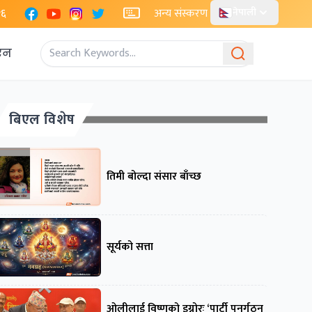
Facebook
YouTube
Instagram
X
२६
अन्य संस्करण
नेपाली
एन
बिएल विशेष
तिमी बोल्दा संसार बाँच्छ
सूर्यको सत्ता
ओलीलाई विष्णुको इग्नोरः ‘पार्टी पुनर्गठन