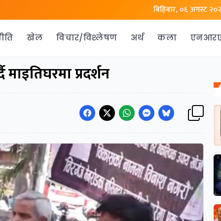
बिहिबार, ०६ अगस्ट २०
ीति
खेल
विचार/विश्लेषण
अर्थ
कला
एनआर
दै माइतिघरमा प्रदर्शन