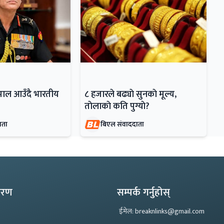
ेपाल आउँदै भारतीय
८ हजारले बढ्याे सुनकाे मूल्य,
ताेलाकाे कति पुग्याे?
ाता
बिएल संवाददाता
्करण
सम्पर्क गर्नुहोस्
ईमेल: breaknlinks@gmail.com