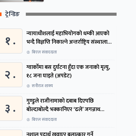
ट्रेन्डिङ
न्यायाधीशलाई महाभियोगको धम्की आएको
१ .
भन्दै विज्ञप्ति निकाल्ने अन्तर्राष्ट्रिय संस्थालाई
संसदीय समितिमा बोलाइयो
बिएल संवाददाता
ग्वार्काेमा बस दुर्घटना हुँदा एक जनाकाे मृत्यु,
२ .
१८ जना घाइते (अपडेट)
सनीराज शाक्य
गुण्डुले राजीनामाको दबाब दिएपछि
३ .
बोल्दाबोल्दै भक्कानिएर ‘ढले’ जगन्नाथ
थपलिया
बिएल संवाददाता
नशालु पदार्थ खुवाएर बलात्कार गर्ने