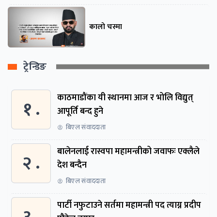
कालो चस्मा
ट्रेन्डिङ
काठमाडौंका यी स्थानमा आज र भोलि विद्युत्
१ .
आपूर्ति बन्द हुने
बिएल संवाददाता
बालेनलाई रास्वपा महामन्त्रीको जवाफः एक्लैले
२ .
देश बन्दैन
बिएल संवाददाता
पार्टी नफुटाउने सर्तमा महामन्त्री पद त्याग्न प्रदीप
३ .