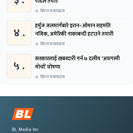
पौडेल तयार
बिएल संवाददाता
हर्मुज जलमार्गबारे इरान–ओमान सहमति
४ .
नजिक, अमेरिकी नाकाबन्दी हटाउने तयारी
बिएल संवाददाता
सरकारलाई खबरदारी गर्न ७ दलीय ‘अग्रगामी
५ .
मोर्चा’ घोषणा
बिएल संवाददाता
BL Media Inc