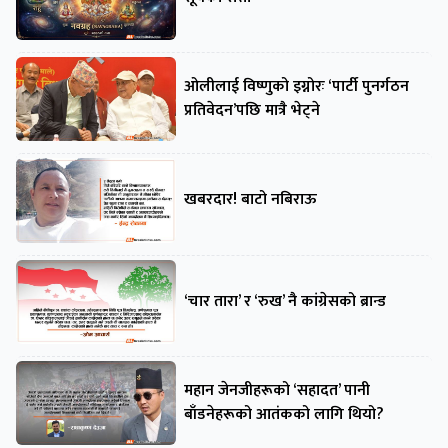
ओलीलाई विष्णुको इग्नोरः ‘पार्टी पुनर्गठन
प्रतिवेदन’पछि मात्रै भेट्ने
खबरदार! बाटो नबिराऊ
‘चार तारा’ र ‘रुख’ नै कांग्रेसको ब्रान्ड
महान जेनजीहरूको ‘सहादत’ पानी
बाँडनेहरूको आतंकको लागि थियो?