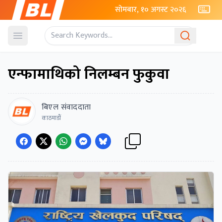
सोमबार, १० अगस्ट २०२६
Open menu
एन्फामाथिको निलम्बन फुकुवा
बिएल संवाददाता
काठमाडाैं