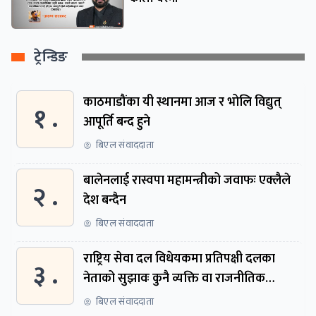
ट्रेन्डिङ
काठमाडौंका यी स्थानमा आज र भोलि विद्युत्
१ .
आपूर्ति बन्द हुने
बिएल संवाददाता
बालेनलाई रास्वपा महामन्त्रीको जवाफः एक्लैले
२ .
देश बन्दैन
बिएल संवाददाता
राष्ट्रिय सेवा दल विधेयकमा प्रतिपक्षी दलका
३ .
नेताको सुझावः कुनै व्यक्ति वा राजनीतिक
नेतृत्वबाट निर्देशित हुने संस्था नबनोस्
बिएल संवाददाता