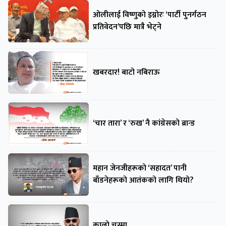
ओलीलाई विष्णुको इग्नोरः ‘पार्टी पुनर्गठन
प्रतिवेदन’पछि मात्रै भेट्ने
खबरदार! बाटो नबिराऊ
‘चार तारा’ र ‘रुख’ नै कांग्रेसको ब्रान्ड
महान जेनजीहरूको ‘सहादत’ पानी
बाँडनेहरूको आतंकको लागि थियो?
कालो चस्मा