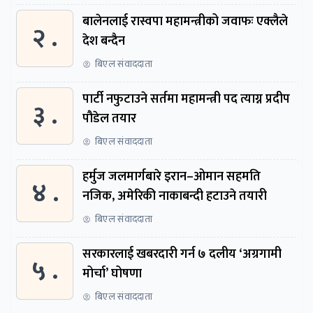
बालेनलाई रास्वपा महामन्त्रीको जवाफः एक्लैले
२ .
देश बन्दैन
बिएल संवाददाता
पार्टी नफुटाउने सर्तमा महामन्त्री पद त्याग्न प्रदीप
३ .
पौडेल तयार
बिएल संवाददाता
हर्मुज जलमार्गबारे इरान–ओमान सहमति
४ .
नजिक, अमेरिकी नाकाबन्दी हटाउने तयारी
बिएल संवाददाता
सरकारलाई खबरदारी गर्न ७ दलीय ‘अग्रगामी
५ .
मोर्चा’ घोषणा
बिएल संवाददाता