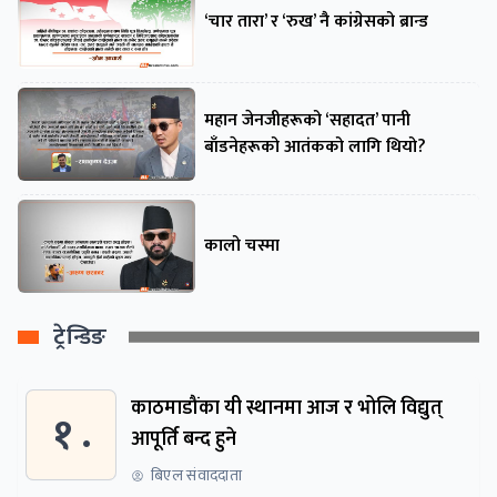
‘चार तारा’ र ‘रुख’ नै कांग्रेसको ब्रान्ड
महान जेनजीहरूको ‘सहादत’ पानी
बाँडनेहरूको आतंकको लागि थियो?
कालो चस्मा
ट्रेन्डिङ
काठमाडौंका यी स्थानमा आज र भोलि विद्युत्
१ .
आपूर्ति बन्द हुने
बिएल संवाददाता