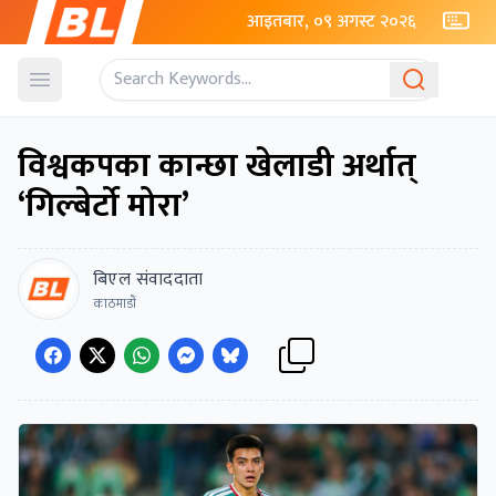
आइतबार, ०९ अगस्ट २०२६
Open menu
विश्वकपका कान्छा खेलाडी अर्थात्
‘गिल्बेर्टो मोरा’
बिएल संवाददाता
काठमाडाैं