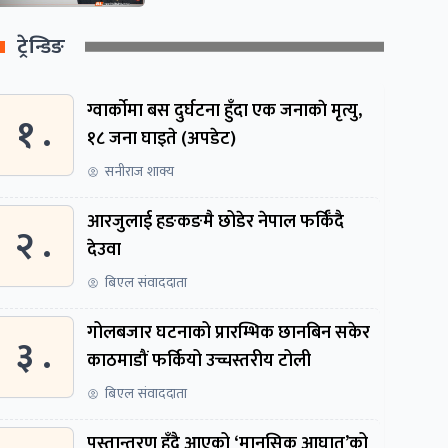
ट्रेन्डिङ
ग्वार्काेमा बस दुर्घटना हुँदा एक जनाकाे मृत्यु,
१ .
१८ जना घाइते (अपडेट)
सनीराज शाक्य
आरजुलाई हङकङमै छोडेर नेपाल फर्किँदै
२ .
देउवा
बिएल संवाददाता
गोलबजार घटनाको प्रारम्भिक छानबिन सकेर
३ .
काठमाडौं फर्कियो उच्चस्तरीय टोली
बिएल संवाददाता
पुस्तान्तरण हुँदै आएको ‘मानसिक आघात’को