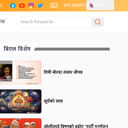
Facebook
YouTube
Instagram
X
२६
अन्य संस्करण
नेपाली
एन
बिएल विशेष
तिमी बोल्दा संसार बाँच्छ
सूर्यको सत्ता
ओलीलाई विष्णुको इग्नोरः ‘पार्टी पुनर्गठन