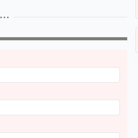
• • •