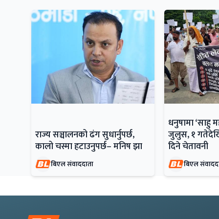
धनुषामा ‘साहु 
राज्य सञ्चालनको ढंग सुधार्नुपर्छ,
जुलुस, १ गतेदेख
कालो चस्मा हटाउनुपर्छ– मनिष झा
दिने चेतावनी
बिएल संवाददाता
बिएल संवादद