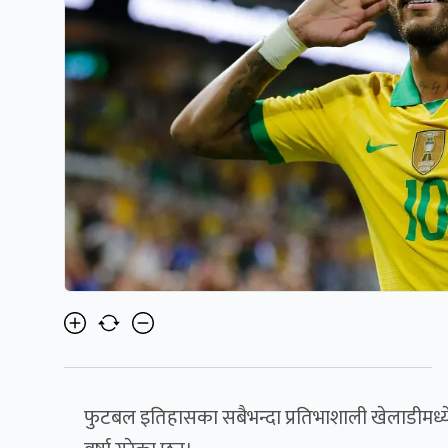
फुटबल इतिहासका सबैभन्दा प्रतिभाशाली खेलाडीमध्य