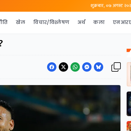
शुक्रबार, ०७ अगस्ट २०
ीति
खेल
विचार/विश्लेषण
अर्थ
कला
एनआर
?