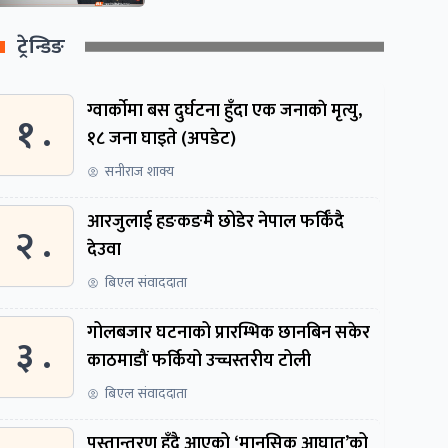
ट्रेन्डिङ
ग्वार्काेमा बस दुर्घटना हुँदा एक जनाकाे मृत्यु,
१ .
१८ जना घाइते (अपडेट)
सनीराज शाक्य
आरजुलाई हङकङमै छोडेर नेपाल फर्किँदै
२ .
देउवा
बिएल संवाददाता
गोलबजार घटनाको प्रारम्भिक छानबिन सकेर
३ .
काठमाडौं फर्कियो उच्चस्तरीय टोली
बिएल संवाददाता
पुस्तान्तरण हुँदै आएको ‘मानसिक आघात’को