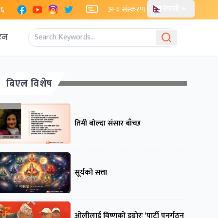
Facebook
YouTube
Instagram
X
२६
अन्य संस्करण
नेपाली
एन
बिएल विशेष
तिमी बोल्दा संसार बाँच्छ
सूर्यको सत्ता
ओलीलाई विष्णुको इग्नोरः ‘पार्टी पुनर्गठन