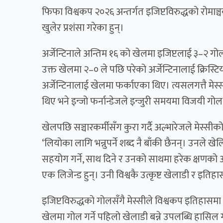
फिफा विश्वकप २०२६ अन्तर्गत इजिप्टविरुद्धको रोमाञ
खुलेर प्रशंसा गरेका हुन्।
अर्जेन्टिनाले अन्तिम १६ को खेलमा इजिप्टलाई ३–२ गो
उक्त खेलमा २–० ले पछि परेको अर्जेन्टिनालाई क्रिस्टि
अर्जेन्टिनालाई खेलमा फर्काएका थिए। त्यसलगत्तै मेस
थिए भने इन्जो फर्नान्डेजले इन्जुरी समयमा विजयी गो
खेलपछि सञ्चारकर्मीसँग कुरा गर्दै अल्भारेजले मेस्सी
‘लियोका लागि भन्नुपर्ने शब्द नै बाँकी छैनन्। उनले 
सहयोग गर्ने, साथ दिने र उनको साथमा हरेक क्षणको आन
एक लिजेन्ड हुन्। उनी विश्वकै उत्कृष्ट खेलाडी र इतिह
इजिप्टविरुद्धको गोलसँगै मेस्सीले विश्वकप इतिहासम
खेलमा गोल गर्ने पहिलो खेलाडी बन्ने उपलब्धि हासि