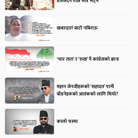
प्रतिवेदन’पछि मात्रै भेट्ने
खबरदार! बाटो नबिराऊ
‘चार तारा’ र ‘रुख’ नै कांग्रेसको ब्रान्ड
महान जेनजीहरूको ‘सहादत’ पानी
बाँडनेहरूको आतंकको लागि थियो?
कालो चस्मा