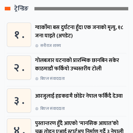
ट्रेन्डिङ
ग्वार्काेमा बस दुर्घटना हुँदा एक जनाकाे मृत्यु, १८
१ .
जना घाइते (अपडेट)
सनीराज शाक्य
गोलबजार घटनाको प्रारम्भिक छानबिन सकेर
२ .
काठमाडौं फर्कियो उच्चस्तरीय टोली
बिएल संवाददाता
३ .
आरजुलाई हङकङमै छोडेर नेपाल फर्किँदै देउवा
बिएल संवाददाता
पुस्तान्तरण हुँदै आएको ‘मानसिक आघात’को
४ .
चक्र तोड्न एआई स्टार्टअप निर्माण गर्दै ३ नेपाली