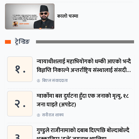
कालो चस्मा
ट्रेन्डिङ
न्यायाधीशलाई महाभियोगको धम्की आएको भन्दै
१ .
विज्ञप्ति निकाल्ने अन्तर्राष्ट्रिय संस्थालाई संसदीय
समितिमा बोलाइयो
बिएल संवाददाता
ग्वार्काेमा बस दुर्घटना हुँदा एक जनाकाे मृत्यु, १८
२ .
जना घाइते (अपडेट)
सनीराज शाक्य
गुण्डुले राजीनामाको दबाब दिएपछि बोल्दाबोल्दै
३ .