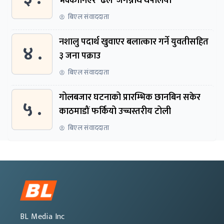
भक्कानिएर ‘ढले’ जगन्नाथ थपलिया
बिएल संवाददाता
नशालु पदार्थ खुवाएर बलात्कार गर्ने युवतीसहित
४ .
३ जना पक्राउ
बिएल संवाददाता
गोलबजार घटनाको प्रारम्भिक छानबिन सकेर
५ .
काठमाडौं फर्कियो उच्चस्तरीय टोली
बिएल संवाददाता
BL Media Inc