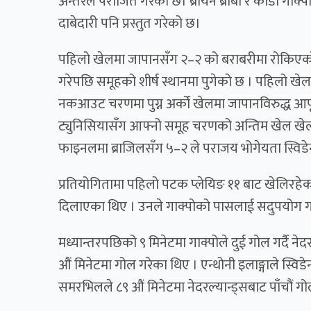
अन्तरले पराजित गरेको छ। ब्रायन ब्रोबी र कोडी गाक्
दाबेदारी पनि प्रस्तुत गरेको छ।
पहिलो खेलमा जापानसँग २–२ को बराबरीमा रोकिएको न
गरेपछि समूहको शीर्ष स्थानमा पुगेको छ । पहिलो खेल
नकआउट चरणमा पुग्न अर्को खेलमा जापानविरुद्ध आफू
ट्युनिसियासँग आफ्नो समूह चरणको अन्तिम खेल खेल
फाइनलमा ब्राजिलसँग ५–२ ले पराजय भोगेयता स्विडेन
प्रतियोगितामा पहिलो पटक प्लेयिङ ११ बाट खेलिरहेका ब्
दिलाएका थिए । उनले गाक्पोको पासलाई सदुपयोग गरे
मध्यान्तरपछिको ९ मिनेटमा गाक्पोले दुई गोल गर्दै नेद
औं मिनेटमा गोल गरेका थिए । एन्थोनी इलाङ्गाले स्वि
समरभिलले ८९ औं मिनेटमा नेदरल्यान्ड्सबाट पाँचौं गो