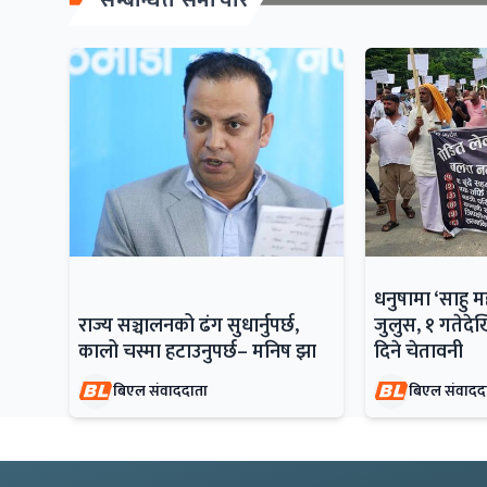
धनुषामा ‘साहु 
राज्य सञ्चालनको ढंग सुधार्नुपर्छ,
जुलुस, १ गतेदेख
कालो चस्मा हटाउनुपर्छ– मनिष झा
दिने चेतावनी
बिएल संवाददाता
बिएल संवादद