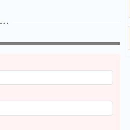
• • •