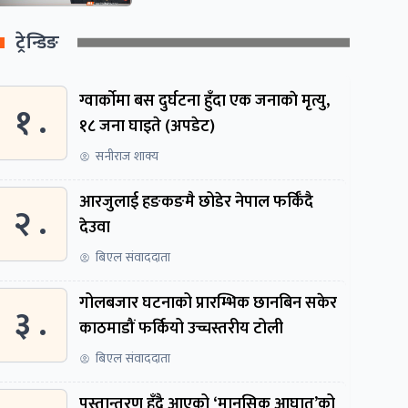
ट्रेन्डिङ
ग्वार्काेमा बस दुर्घटना हुँदा एक जनाकाे मृत्यु,
१ .
१८ जना घाइते (अपडेट)
सनीराज शाक्य
आरजुलाई हङकङमै छोडेर नेपाल फर्किँदै
२ .
देउवा
बिएल संवाददाता
गोलबजार घटनाको प्रारम्भिक छानबिन सकेर
३ .
काठमाडौं फर्कियो उच्चस्तरीय टोली
बिएल संवाददाता
पुस्तान्तरण हुँदै आएको ‘मानसिक आघात’को