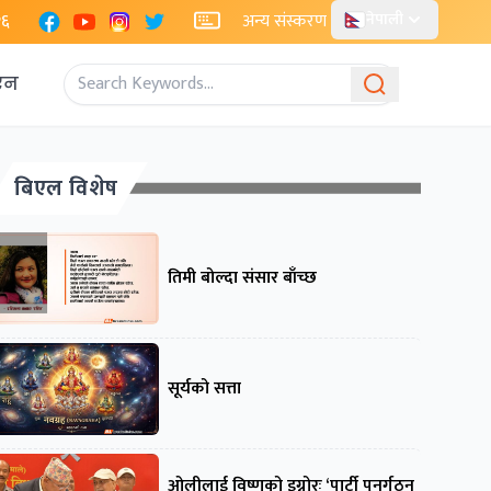
Facebook
YouTube
Instagram
X
२६
अन्य संस्करण
नेपाली
एन
बिएल विशेष
तिमी बोल्दा संसार बाँच्छ
सूर्यको सत्ता
ओलीलाई विष्णुको इग्नोरः ‘पार्टी पुनर्गठन