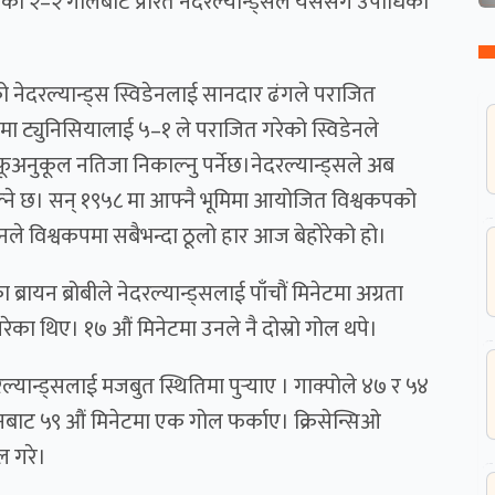
पोको २–२ गोलबाट प्रेरित नेदरल्यान्ड्सले यससँगै उपाधिको
ेदरल्यान्ड्स स्विडेनलाई सानदार ढंगले पराजित
मा ट्युनिसियालाई ५–१ ले पराजित गरेको स्विडेनले
अनुकूल नतिजा निकाल्नु पर्नेछ।नेदरल्यान्ड्सले अब
्ने छ। सन् १९५८ मा आफ्नै भूमिमा आयोजित विश्वकपको
ले विश्वकपमा सबैभन्दा ठूलो हार आज बेहोरेको हो।
रायन ब्रोबीले नेदरल्यान्ड्सलाई पाँचौं मिनेटमा अग्रता
का थिए। १७ औं मिनेटमा उनले नै दोस्रो गोल थपे।
रल्यान्ड्सलाई मजबुत स्थितिमा पुर्‍याए । गाक्पोले ४७ र ५४
डेनबाट ५९ औं मिनेटमा एक गोल फर्काए। क्रिसेन्सिओ
ल गरे।