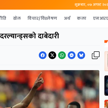
शुक्रबार, ०७ अगस्ट २०
ीति
खेल
विचार/विश्लेषण
अर्थ
कला
एनआर
ेदरल्यान्ड्सको दाबेदारी