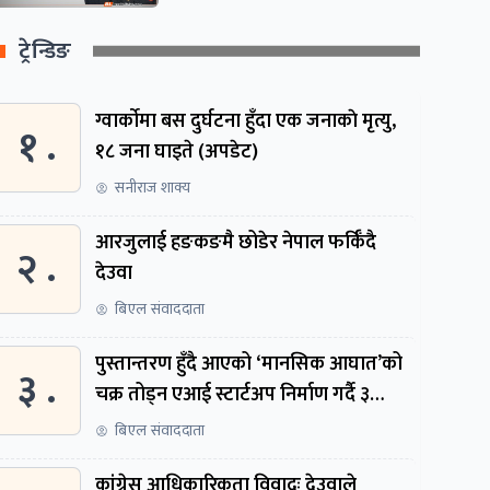
ट्रेन्डिङ
ग्वार्काेमा बस दुर्घटना हुँदा एक जनाकाे मृत्यु,
१ .
१८ जना घाइते (अपडेट)
सनीराज शाक्य
आरजुलाई हङकङमै छोडेर नेपाल फर्किँदै
२ .
देउवा
बिएल संवाददाता
पुस्तान्तरण हुँदै आएको ‘मानसिक आघात’को
३ .
चक्र तोड्न एआई स्टार्टअप निर्माण गर्दै ३
नेपाली
बिएल संवाददाता
कांग्रेस आधिकारिकता विवादः देउवाले