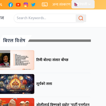
Facebook
YouTube
Instagram
X
२६
अन्य संस्करण
नेपाली
एन
बिएल विशेष
तिमी बोल्दा संसार बाँच्छ
सूर्यको सत्ता
ओलीलाई विष्णुको इग्नोरः ‘पार्टी पुनर्गठन