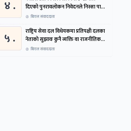
४ .
दिएको पुनरावलोकन निवेदनले निस्सा पायो,
फेरि सुरुदेखि सुनुवाइ हुने
बिएल संवाददाता
राष्ट्रिय सेवा दल विधेयकमा प्रतिपक्षी दलका
५ .
नेताको सुझावः कुनै व्यक्ति वा राजनीतिक
नेतृत्वबाट निर्देशित हुने संस्था नबनोस्
बिएल संवाददाता