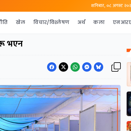
शनिबार, ०८ अगस्ट २०
ीति
खेल
विचार/विश्लेषण
अर्थ
कला
एनआर
ुरू भएन