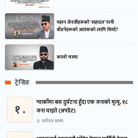
महान जेनजीहरूको ‘सहादत’ पानी
बाँडनेहरूको आतंकको लागि थियो?
कालो चस्मा
ट्रेन्डिङ
ग्वार्काेमा बस दुर्घटना हुँदा एक जनाकाे मृत्यु, १८
१ .
जना घाइते (अपडेट)
सनीराज शाक्य