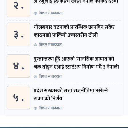
२ .
आरजुलाई हङकङमै छोडेर नेपाल फर्किँदै देउवा
बिएल संवाददाता
गोलबजार घटनाको प्रारम्भिक छानबिन सकेर
३ .
काठमाडौं फर्कियो उच्चस्तरीय टोली
बिएल संवाददाता
पुस्तान्तरण हुँदै आएको ‘मानसिक आघात’को
४ .
चक्र तोड्न एआई स्टार्टअप निर्माण गर्दै ३ नेपाली
बिएल संवाददाता
प्रदेश सरकारको सत्ता राजनीतिमा नखेल्ने
५ .
राप्रपाको निर्णय
बिएल संवाददाता