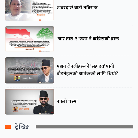
खबरदार! बाटो नबिराऊ
‘चार तारा’ र ‘रुख’ नै कांग्रेसको ब्रान्ड
महान जेनजीहरूको ‘सहादत’ पानी
बाँडनेहरूको आतंकको लागि थियो?
कालो चस्मा
ट्रेन्डिङ