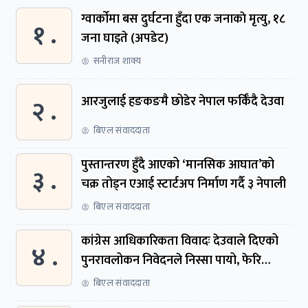
ग्वार्काेमा बस दुर्घटना हुँदा एक जनाकाे मृत्यु, १८
१ .
जना घाइते (अपडेट)
सनीराज शाक्य
२ .
आरजुलाई हङकङमै छोडेर नेपाल फर्किँदै देउवा
बिएल संवाददाता
पुस्तान्तरण हुँदै आएको ‘मानसिक आघात’को
३ .
चक्र तोड्न एआई स्टार्टअप निर्माण गर्दै ३ नेपाली
बिएल संवाददाता
कांग्रेस आधिकारिकता विवादः देउवाले दिएको
४ .
पुनरावलोकन निवेदनले निस्सा पायो, फेरि
सुरुदेखि सुनुवाइ हुने
बिएल संवाददाता