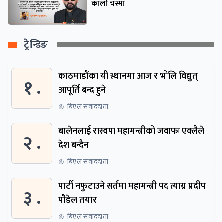
कालो चस्मा
ट्रेन्डिङ
काठमाडौंका यी स्थानमा आज र भोलि विद्युत्
१ .
आपूर्ति बन्द हुने
बिएल संवाददाता
बालेनलाई रास्वपा महामन्त्रीको जवाफः एक्लैले
२ .
देश बन्दैन
बिएल संवाददाता
पार्टी नफुटाउने सर्तमा महामन्त्री पद त्याग्न प्रदीप
३ .
पौडेल तयार
बिएल संवाददाता