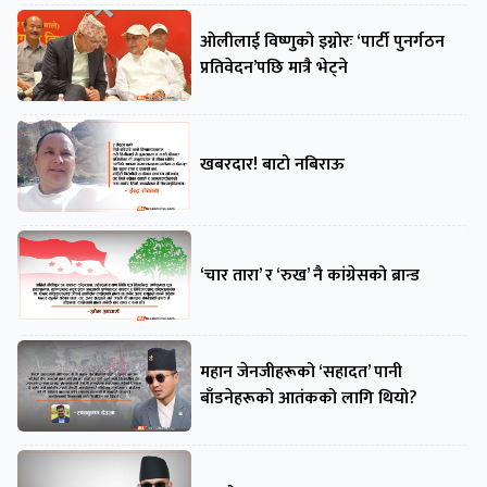
ओलीलाई विष्णुको इग्नोरः ‘पार्टी पुनर्गठन
प्रतिवेदन’पछि मात्रै भेट्ने
खबरदार! बाटो नबिराऊ
‘चार तारा’ र ‘रुख’ नै कांग्रेसको ब्रान्ड
महान जेनजीहरूको ‘सहादत’ पानी
बाँडनेहरूको आतंकको लागि थियो?