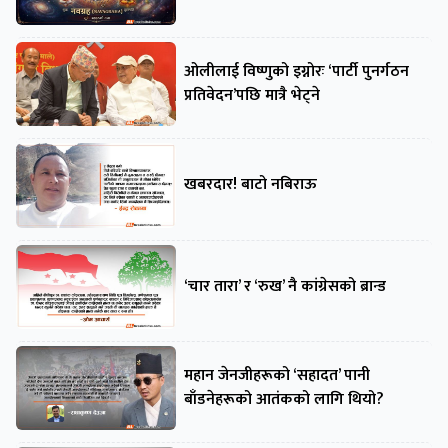
ओलीलाई विष्णुको इग्नोरः ‘पार्टी पुनर्गठन
प्रतिवेदन’पछि मात्रै भेट्ने
खबरदार! बाटो नबिराऊ
‘चार तारा’ र ‘रुख’ नै कांग्रेसको ब्रान्ड
महान जेनजीहरूको ‘सहादत’ पानी
बाँडनेहरूको आतंकको लागि थियो?