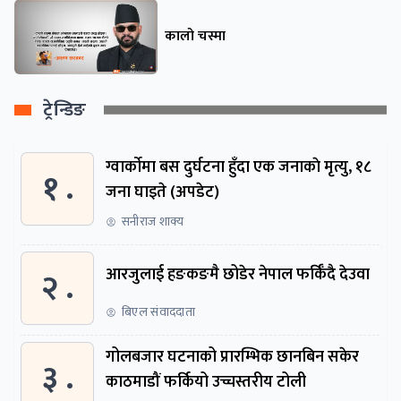
कालो चस्मा
ट्रेन्डिङ
ग्वार्काेमा बस दुर्घटना हुँदा एक जनाकाे मृत्यु, १८
१ .
जना घाइते (अपडेट)
सनीराज शाक्य
२ .
आरजुलाई हङकङमै छोडेर नेपाल फर्किँदै देउवा
बिएल संवाददाता
गोलबजार घटनाको प्रारम्भिक छानबिन सकेर
३ .
काठमाडौं फर्कियो उच्चस्तरीय टोली