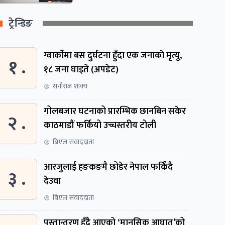
ट्रेन्डिङ
ग्वार्काेमा बस दुर्घटना हुँदा एक जनाकाे मृत्यु,
१ .
१८ जना घाइते (अपडेट)
सनीराज शाक्य
गोलबजार घटनाको प्रारम्भिक छानबिन सकेर
२ .
काठमाडौं फर्कियो उच्चस्तरीय टोली
बिएल संवाददाता
आरजुलाई हङकङमै छोडेर नेपाल फर्किँदै
३ .
देउवा
बिएल संवाददाता
पुस्तान्तरण हुँदै आएको ‘मानसिक आघात’को