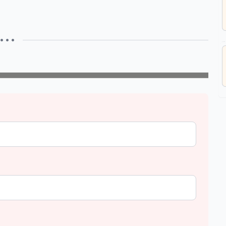
• • •