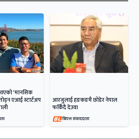
ँदै आएको ‘मानसिक
ोड्न एआई स्टार्टअप
आरजुलाई हङकङमै छोडेर नेपाल
ेपाली
फर्किँदै देउवा
ाता
बिएल संवाददाता