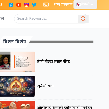
Facebook
YouTube
Instagram
X
२६
अन्य संस्करण
नेपाली
एन
बिएल विशेष
तिमी बोल्दा संसार बाँच्छ
सूर्यको सत्ता
ओलीलाई विष्णुको इग्नोरः ‘पार्टी पुनर्गठन