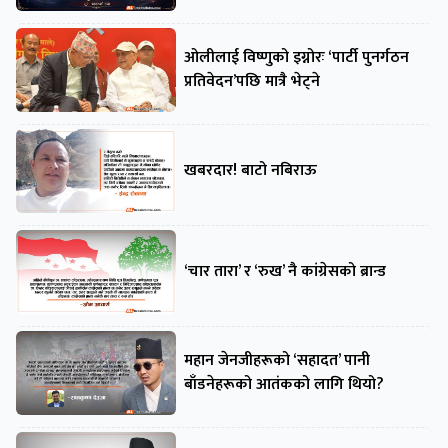
ओलीलाई विष्णुको इग्नोरः ‘पार्टी पुनर्गठन
प्रतिवेदन’पछि मात्रै भेट्ने
खबरदार! बाटो नबिराऊ
‘चार तारा’ र ‘रुख’ नै कांग्रेसको ब्रान्ड
महान जेनजीहरूको ‘सहादत’ पानी
बाँडनेहरूको आतंकको लागि थियो?