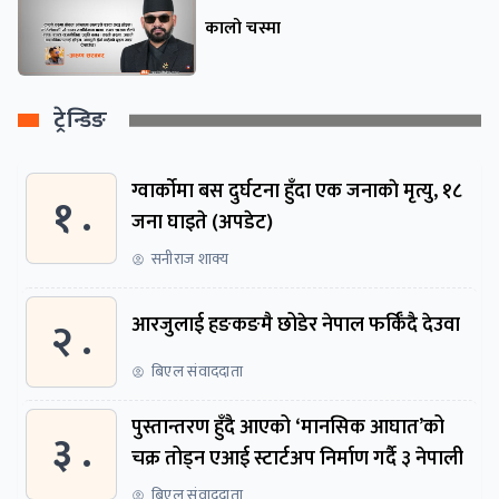
कालो चस्मा
ट्रेन्डिङ
ग्वार्काेमा बस दुर्घटना हुँदा एक जनाकाे मृत्यु, १८
१ .
जना घाइते (अपडेट)
सनीराज शाक्य
२ .
आरजुलाई हङकङमै छोडेर नेपाल फर्किँदै देउवा
बिएल संवाददाता
पुस्तान्तरण हुँदै आएको ‘मानसिक आघात’को
३ .
चक्र तोड्न एआई स्टार्टअप निर्माण गर्दै ३ नेपाली
बिएल संवाददाता