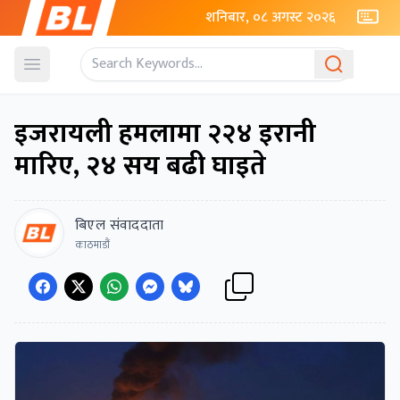
शनिबार, ०८ अगस्ट २०२६
Open menu
इजरायली हमलामा २२४ इरानी
मारिए, २४ सय बढी घाइते
बिएल संवाददाता
काठमाडौं