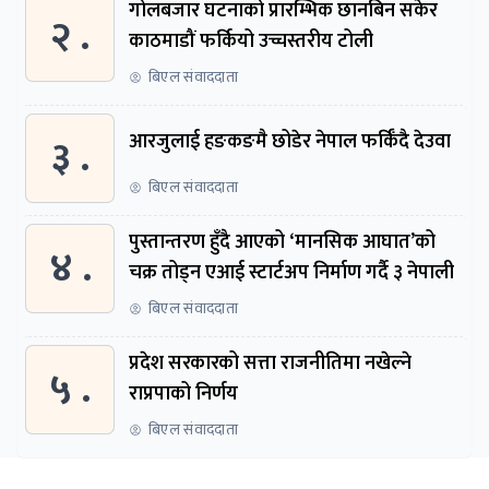
गोलबजार घटनाको प्रारम्भिक छानबिन सकेर
२ .
काठमाडौं फर्कियो उच्चस्तरीय टोली
बिएल संवाददाता
३ .
आरजुलाई हङकङमै छोडेर नेपाल फर्किँदै देउवा
बिएल संवाददाता
पुस्तान्तरण हुँदै आएको ‘मानसिक आघात’को
४ .
चक्र तोड्न एआई स्टार्टअप निर्माण गर्दै ३ नेपाली
बिएल संवाददाता
प्रदेश सरकारको सत्ता राजनीतिमा नखेल्ने
५ .
राप्रपाको निर्णय
बिएल संवाददाता