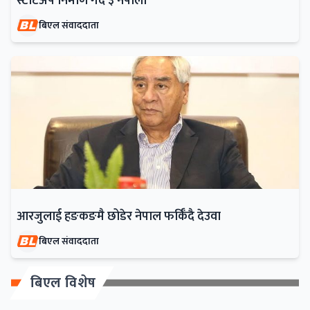
स्टार्टअप निर्माण गर्दै ३ नेपाली
बिएल संवाददाता
आरजुलाई हङकङमै छोडेर नेपाल फर्किँदै देउवा
बिएल संवाददाता
बिएल विशेष