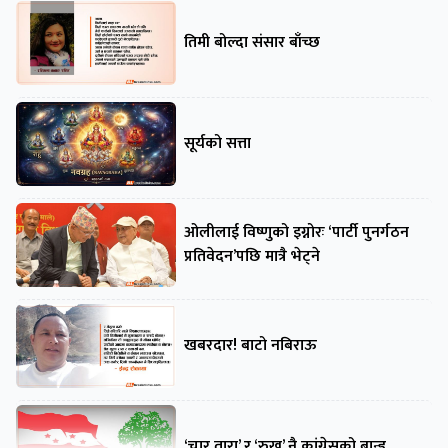
तिमी बोल्दा संसार बाँच्छ
सूर्यको सत्ता
ओलीलाई विष्णुको इग्नोरः ‘पार्टी पुनर्गठन
प्रतिवेदन’पछि मात्रै भेट्ने
खबरदार! बाटो नबिराऊ
‘चार तारा’ र ‘रुख’ नै कांग्रेसको ब्रान्ड