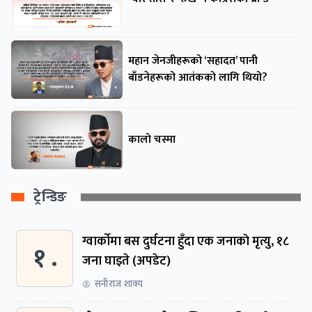
महान जेनजीहरूको ‘सहादत’ पानी
बाँडनेहरूको आतंकको लागि थियो?
कालो चस्मा
ट्रेन्डिङ
ग्वार्काेमा बस दुर्घटना हुँदा एक जनाकाे मृत्यु, १८
१ .
जना घाइते (अपडेट)
सनीराज शाक्य