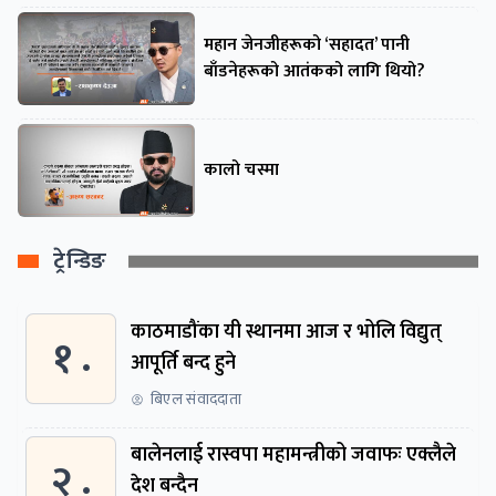
महान जेनजीहरूको ‘सहादत’ पानी
बाँडनेहरूको आतंकको लागि थियो?
कालो चस्मा
ट्रेन्डिङ
काठमाडौंका यी स्थानमा आज र भोलि विद्युत्
१ .
आपूर्ति बन्द हुने
बिएल संवाददाता
बालेनलाई रास्वपा महामन्त्रीको जवाफः एक्लैले
२ .
देश बन्दैन