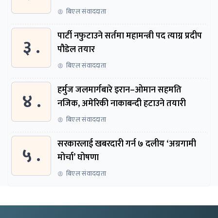
बिएल संवाददाता
पार्टी नफुटाउने सर्तमा महामन्त्री पद त्याग्न प्रदीप
३ .
पौडेल तयार
बिएल संवाददाता
हर्मुज जलमार्गबारे इरान–ओमान सहमति
४ .
नजिक, अमेरिकी नाकाबन्दी हटाउने तयारी
बिएल संवाददाता
सरकारलाई खबरदारी गर्न ७ दलीय ‘अग्रगामी
५ .
मोर्चा’ घोषणा
बिएल संवाददाता