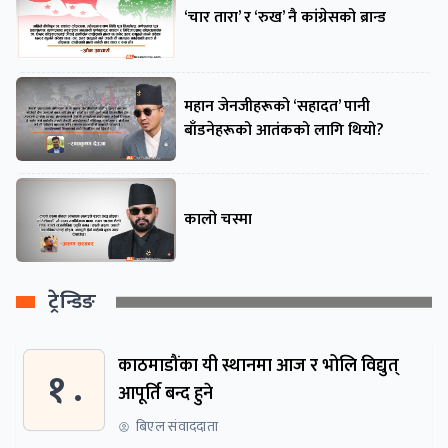
‘चार तारा’ र ‘रुख’ नै कांग्रेसको ब्रान्ड
महान जेनजीहरूको ‘सहादत’ पानी
बाँडनेहरूको आतंकको लागि थियो?
कालो चस्मा
ट्रेन्डिङ
काठमाडौंका यी स्थानमा आज र भोलि विद्युत्
१ .
आपूर्ति बन्द हुने
बिएल संवाददाता