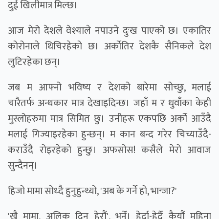
दुई खिलीमात्र मिल्छ।
आज मेरो देशले वेश्याले नपाउने दुःख पाएको छ। एकातिर
कोरोनाले थिचिरहेको छ। अर्कोतिर देशकै सैनिकले देश
लुटिरहेका छन्।
जब म आफ्नो भविष्य र देशको बारेमा सोच्छु, मलाई
चारैतर्फ अन्धकार मात्र देखाइदिन्छ। जहाँ म र धुवाँका केही
मुस्लोहरुमा मात्र सिमित छु। उनीहरू एकपछि अर्को आउँदै
मलाई गिज्याइरहेका हुन्छन्। म कान बन्द गरेर चिच्याउँदै-
कराउँदै रोइरहेको हुन्छु। अफसोस! कसैले मेरो आवाज
सुन्दैनन्।
हिजो मामा सोध्दै हुनुहुन्थ्यो, 'अब के गर्ने हो, भान्जा?'
'खै मामा, अलिक दिन हेरौं', भनेँ। हेर्दा-हेर्दै कैयौं महिना