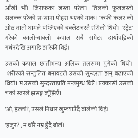
आँखी भौँ। जिराफका जस्ता परेला। तिलको फूलजस्तो
सलक्क परेको स-साना पोहरा भएको नाक। 'कफी कलर'को
ओठ तातो घामले पग्लिएको चक्लेटजस्तै रसिलो थियो। 'स्ट्रेट'
गरेको कालो-बाक्लो कपाल सबै समेटर दायाँपट्टिको
गर्धनदेखि अगाडि झारेकी थिई।
उसको कपाल छातीभन्दा अलिक तलसम्म पुगेको थियो।
शरीरकाे सन्तुलित बनावटले उसकाे सुन्दरता झन् बढाएकाे
थियाे। म उसको सुन्दरताप्रति मन्त्रमुग्ध थिएँ। एक्कासी उसको
चर्को स्वरले झसङ्ग ब्यूँझिएँ।
'ओ, हेल्लो!', उसले निधार खुम्च्याउँदै बोलेकी थिई।
'हजुर?', म थोरै नम्र हुँदै बोलेँ।