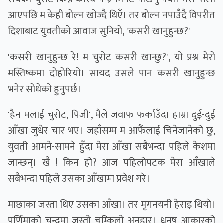
आएपछि म केही बोल्न खोज्दै थिएँ। तर बाेल्न नपाउँदै विपरीत
दिशाबाट युवतीकाे आवाज सुनियाे, 'कसरी खानुहुन्छ?'
'कसरी खानुहुन्छ रे! म चुरोट कसरी खान्छु?', यो प्रश्न मेरो
मस्तिष्कमा दोहोरियो। सायद उसले पान कसरी खानुहुन्छ
भनेर सोधेको हुनुपर्छ।
'हैन मलाई चुरोट, पिजी', मैले जवाफ फर्काउँदा हाम्रा दुई-दुई
आँखा जुधेर चार भए। जहाँसम्म म आफैंलाई चिनेजानेको छु,
युवती आमने-सामने हुँदा मेरा आँखा सबैभन्दा पहिले केशमा
जान्छन्। खै ! किन हो? आज पहिलोपटक मेरा आँखाले
सबैभन्दा पहिले उसका आँखामा प्रवेश गरे।
माछाका जस्ता थिए उसका आँखा। तर मृगनयनी हेराइ थियाे।
पूर्णिमाको चन्द्रमा जस्तो चम्किलो अनुहार। धनुष आकारको