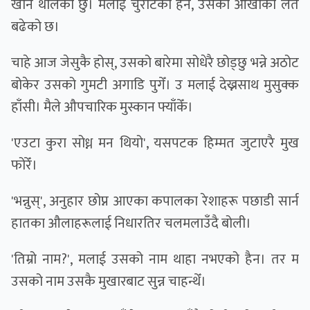
खान थालेको छु। मलाई चुरोटको हैन, उसका आँखाको लत
बढेको छ।
चाहे आज जेसुकै होस्, उसको बारेमा सोधेरै छोड्छु भन्ने अठोट
बोकेर उसको गुमटी अगाडि पुगेँ। उ मलाई देख्नसाथ मुसुक्क
हाँसी। मैले औपचारिक मुस्कान फ्याँकेँ।
'एउटा कुरा सोध्न मन थियो', यसपटक हिम्मत जुटाएरै मुख
फोरेँ।
'भन्नुस्', अनुहार छोप्न आएका कपालका रेशाहरू पछाडी सार्न
हातका औलाहरूलाई निधारतिर चलमलाउँदै बोली।
'तिम्रो नाम?', मलाई उसको नाम थाहा नभएको हैन। तर म
उसको नाम उसकै मुखारबाट सुन्न चाहन्थेँ।