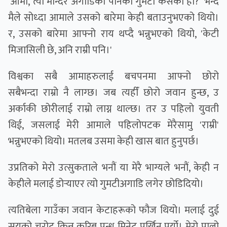
'आमा, त्यो मन्दिर अगाडिको पानको गुमटी कसको हो?' भन्दै
मैले सोध्दा आमाले उसको बारेमा केही बताउनुभएको थियो।
र, उसको बारेमा आफ्नो राय थप्दै भन्नुभएको थियो, 'केटी
मिजासिली छे, अनि राम्री पनि।'
विश्वका सबै आमाहरुलाई बचपनमा आफ्नो छोरो
सबैभन्दा राम्रो नै लाग्छ। जब त्यहीँ छोरो जवान हुन्छ, उ
अर्काकी छोरीलाई राम्राे लाग्न थाल्छ। तर उ पहिलाे युवती
थिई, जसलाई मेरी आमाले पहिलोपटक मेरैसामु 'राम्री'
भन्नुभएको थियो। मतलब उसमा केही खास बात हुनुपर्छ।
उप्रतिको मेरो उत्सुकताले भनौं या मेरै भाग्यले भनौं, केही न
केहीले मलाई डोर्‍याएर त्यो गुमटीअगाडि लगेर छोडिदियो।
त्यतिबेला गाउँका जवान केटाहरूको फौज थियो। मलाई दुई
सयको चुरोट किन्न करिब पन्ध्र मिनेट पर्खिनु पर्यो। मेरो पालो