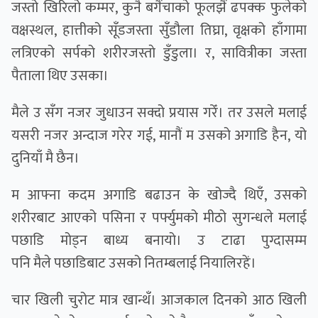
जस्तो खिरिलो कम्मर, कुनै बगैंचाको फूलझैं ढपक्क फुलेको
वक्षस्थल, हात्तीको सूँडजस्ता सुँडौला तिघ्रा, वृक्षको हाँगामा
लत्रिएको सर्पको शरीरजस्ताे डुँडुला। र, सावित्रीका जस्ता
पैताला थिए उसका।
मैले उ सँग नजर जुधाउन सक्दो प्रयास गरेँ। तर उसले मलाई
यसरी नजर अन्दाज गरेर गई, मानौं म उसको अगाडि हैन, यो
दुनियाँ मै छैन।
म आफ्ना कदम अगाडि बढाउन के खोज्दै थिएँ, उसको
शरीरबाट आएको पसिना र पर्फ्युमको मीठो सुगन्धले मलाई
पछाडि मोड्न बाध्य बनायो। उ टाढा पुग्दासम्म
पनि मैले पछाडिबाट उसको नितम्बलाई नियालिरहें।
चार खिली चुरोट मात्र खान्थँ। आजकाल दिनको आठ खिली