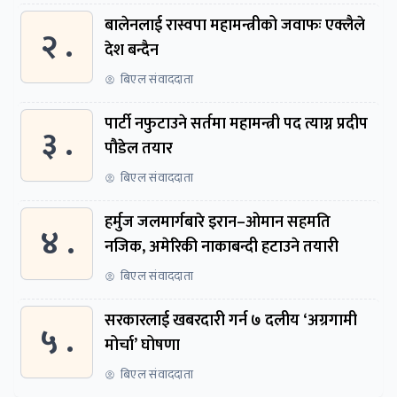
बालेनलाई रास्वपा महामन्त्रीको जवाफः एक्लैले
२ .
देश बन्दैन
बिएल संवाददाता
पार्टी नफुटाउने सर्तमा महामन्त्री पद त्याग्न प्रदीप
३ .
पौडेल तयार
बिएल संवाददाता
हर्मुज जलमार्गबारे इरान–ओमान सहमति
४ .
नजिक, अमेरिकी नाकाबन्दी हटाउने तयारी
बिएल संवाददाता
सरकारलाई खबरदारी गर्न ७ दलीय ‘अग्रगामी
५ .
मोर्चा’ घोषणा
बिएल संवाददाता