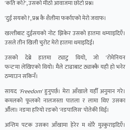
'कति को?', उसको मीठो आवाजमा छोटो प्रश्न।
'दुई सयको !', प्रश्न कै शैलीमा फर्काएको मेरो जवाफ।
खल्तीबाट दुईसयको नोट झिकेर उसको हातमा थम्याइदिएँ।
उसले तीन खिली चुरोट मेरो हातमा थमाइदिई।
उसको देब्रे हातमा ट्याटु थियो, जो 'रोमेनियन
फन्ट'मा लेखिएको थियो। मैले टाढाबाट ठ्याक्कै यही हो भनेर
ठम्याउन सकिनँ।
सायद
'Freedom'
हुनुपर्छ। मेरा आँखाले यहीँ अनुमान गरे।
कमलको फूलको नालजस्ता पातला र लामा थिए उसका
औँला। नङमा हरियाे रङको 'नङपालिस' पोतेकी थिई।
अन्तिम पटक उसका आँखामा हेरेर म थोरै मुस्कुराइदिएँ।