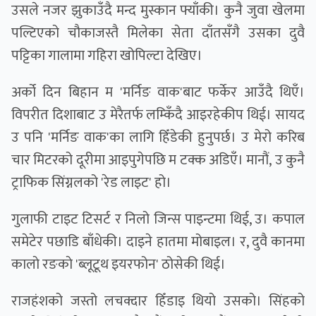
उसले नजर झुकाउँदै मन्द मुस्कान फ्याँकी। कुनै जुवा खेलमा
पल्टिएको चौकाजस्तै मिलेका सेता दाँतसँगै उसका दुवै
पट्टिका गालामा गहिरा खोपिल्टा देखिए।
अर्को दिन बिहान म 'मर्निङ वाक'बाट फर्केर आउँदै थिएँ।
विपरीत दिशाबाट उ मेरैतर्फ लम्किँदै आइरहेकीप थिई। सायद
उ पनि 'मर्निङ वाक'का लागि हिँडेकी हुनुपर्छ। उ मेरो करिब
चार मिटरको दूरीमा आइपुगेपछि म टक्क अडिएँ। मानौं, उ कुनै
ट्राफिक सिंग्नलको 'रेड लाइट' हो।
गुलाफी टाइट टिसर्ट र निलो जिन्स पाइन्टमा थिई, उ। कपाल
समेटेर पछाडि बाँधेकी। दाइने हातमा मोबाइल। र, दुवै कानमा
कालाे रङकाे 'ब्लूटूथ इयरफोन' ठोसेकी थिई।
राजहंशको जस्तो लचक्दार हिँडाइ थियो उसको। सिंहको