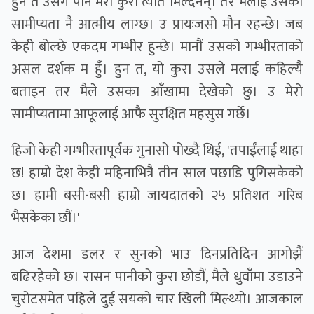
हुन त उसँग पनि मेरा कुरा त्यति मिल्दैनन्। तर मलाई उसको
सामीप्यता नै आत्मीय लाग्छ। उ प्रायःजसो मौन रहन्छे। जब
केही बोल्छे एकदम गम्भीर हुन्छे। मानौं उसको गम्भीरताको
असल दर्शक म हुँ। हुन त, यो कुरा उसले मलाई कहिल्यै
बताइन तर मैले उसका आँखामा देखेको छु। उ मेरो
सामीप्यतामा आफूलाई आफै सुरक्षित महसुस गर्छे।
हिजो केही गम्भीरतापूर्वक गुनासो पोख्दै थिई, 'तपाईंलाई थाहा
छ! हाम्रो देश केही महिनाभित्रै तीन साल पछाडि पुगिसकेको
छ। हामी बसी-बसी हाम्रो जायदातको २५ प्रतिशत गरिब
भैसकेका छौं।'
आज देशमा डलर र सुनको भाउ दिनप्रतिदिन आगोझैं
बढिरहेको छ। रासन पानीको कुरा छोडौं, मैले धुवाँमा उडाउने
चुरोटसमेत पहिले दुई सयको चार खिली मिल्थ्यो। आजकाल