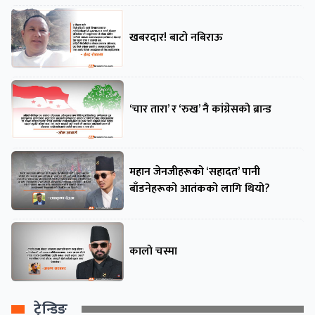
खबरदार! बाटो नबिराऊ
‘चार तारा’ र ‘रुख’ नै कांग्रेसको ब्रान्ड
महान जेनजीहरूको ‘सहादत’ पानी
बाँडनेहरूको आतंकको लागि थियो?
कालो चस्मा
ट्रेन्डिङ