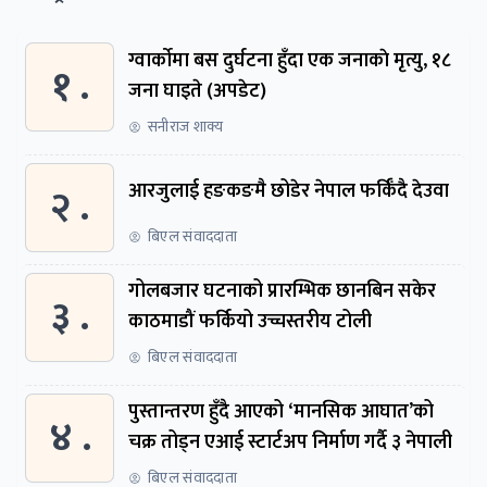
ग्वार्काेमा बस दुर्घटना हुँदा एक जनाकाे मृत्यु, १८
१ .
जना घाइते (अपडेट)
सनीराज शाक्य
२ .
आरजुलाई हङकङमै छोडेर नेपाल फर्किँदै देउवा
बिएल संवाददाता
गोलबजार घटनाको प्रारम्भिक छानबिन सकेर
३ .
काठमाडौं फर्कियो उच्चस्तरीय टोली
बिएल संवाददाता
पुस्तान्तरण हुँदै आएको ‘मानसिक आघात’को
४ .
चक्र तोड्न एआई स्टार्टअप निर्माण गर्दै ३ नेपाली
बिएल संवाददाता