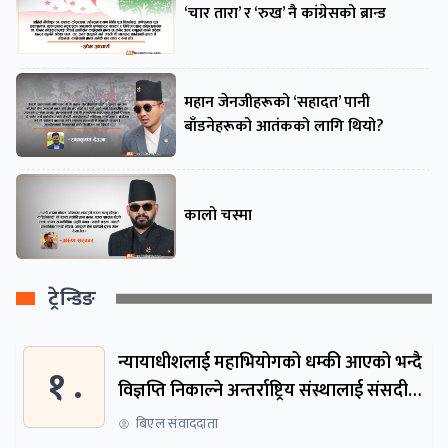
‘चार तारा’ र ‘रुख’ नै कांग्रेसको ब्रान्ड
महान जेनजीहरूको ‘सहादत’ पानी
बाँडनेहरूको आतंकको लागि थियो?
कालो चस्मा
ट्रेन्डिङ
न्यायाधीशलाई महाभियोगको धम्की आएको भन्दै
१ .
विज्ञप्ति निकाल्ने अन्तर्राष्ट्रिय संस्थालाई संसदीय
समितिमा बोलाइयो
बिएल संवाददाता