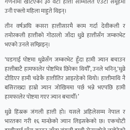
गणनामा खटिएका ३० वटा हात्ती सम्मिलित एउटा समूहमा
उनी एक्लो महिला माहुते थिइन्।
तीन वर्षअघि कसरा हात्तीसारमै काम गर्दा देवीकली र
तमोरकली हात्तीको गोठालो जाँदा धुव्रे हात्तीसँग जम्काभेट
भएको उनले सम्झिइन्।
‘घडगाई पोष्टमा धुव्रेसँग जम्काभेट हुँदा हामी ज्यान बचाउन
हात्तीबाटै हामफालेर पोष्टभित्र छिरेका थियौँ’, उनले भनिन्,‘धुव्रे
दौडिएर हामी चढेकै हात्तीतिर आइरहेको थियो। हात्तीमाथि नै
बसिराख्दा हाम्रो ज्यान जोखिममा पर्छ भन्ने भएपछि हामी
हामफालेर पोष्टमा गएर ज्यान बचायौँ।’
धुव्रे हिंस्रक जंगली हात्ती हो। यसले अहिलेसम्म नेपाल र
भारतका गरी १६ मान्छेको ज्यान लिइसकेको छ। एकचोटी