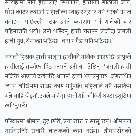
सौराहामा पनि हात्तीलाई सिकाउने, हात्तीको गोठालो जाने,
घाँस काटेर ल्याउने र हात्तीको स्याहारसुसार गर्ने गरेको उनले
बताइन्। पछिल्लो पटक उनले कसरामा गर्न थालेको चार
महिनाजति भयो। उनी भन्छिन्,‘हात्ती चराउन लैजाँदा जंगली
हात्ती धुव्रे, रोनाल्डो भेटिन्छ। बाघ र गैंडा पनि भेटिन्छ।’
जंगली हिंस्रक हात्ती पालुवा हात्तीको नजिक आएपछि आफूले
हात्तीलाई तर्काएर हिँडाल्नुपर्ने उनी बताउँछिन्। ‘जंगली हात्ती
नजिकै आएको देखेपछि आफ्नो हात्ती भगाउनुपर्छ। जंगलभित्र
ज्यान जोखिममा राखेर काम गर्नुपर्छ। महिलाले गर्नै नसकिने
भन्ने चाहिँ होइन’, उनले भनिन्। हात्तीसारे चौविसै घण्टा ड्युटिमा
खटिनुपर्छ।
परिवारमा श्रीमान, दुई छोरी, एक छोरा र सासु छन्। श्रीमानले
गाउँघरतिरै सवारी चालकको काम गर्छन्। श्रीमानसँगको