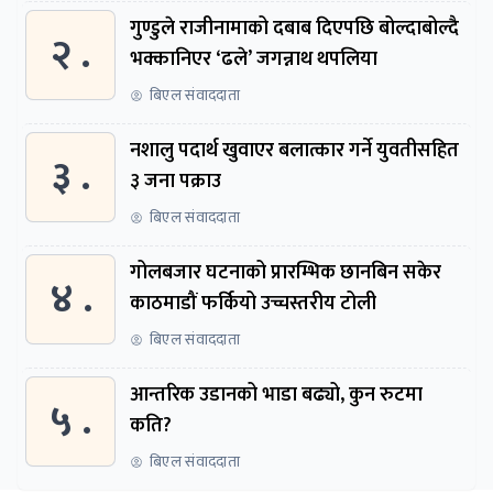
गुण्डुले राजीनामाको दबाब दिएपछि बोल्दाबोल्दै
२ .
भक्कानिएर ‘ढले’ जगन्नाथ थपलिया
बिएल संवाददाता
नशालु पदार्थ खुवाएर बलात्कार गर्ने युवतीसहित
३ .
३ जना पक्राउ
बिएल संवाददाता
गोलबजार घटनाको प्रारम्भिक छानबिन सकेर
४ .
काठमाडौं फर्कियो उच्चस्तरीय टोली
बिएल संवाददाता
आन्तरिक उडानको भाडा बढ्यो, कुन रुटमा
५ .
कति?
बिएल संवाददाता