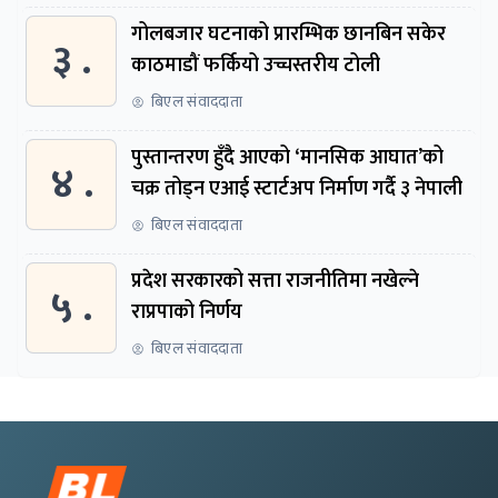
गोलबजार घटनाको प्रारम्भिक छानबिन सकेर
३ .
काठमाडौं फर्कियो उच्चस्तरीय टोली
बिएल संवाददाता
पुस्तान्तरण हुँदै आएको ‘मानसिक आघात’को
४ .
चक्र तोड्न एआई स्टार्टअप निर्माण गर्दै ३ नेपाली
बिएल संवाददाता
प्रदेश सरकारको सत्ता राजनीतिमा नखेल्ने
५ .
राप्रपाको निर्णय
बिएल संवाददाता