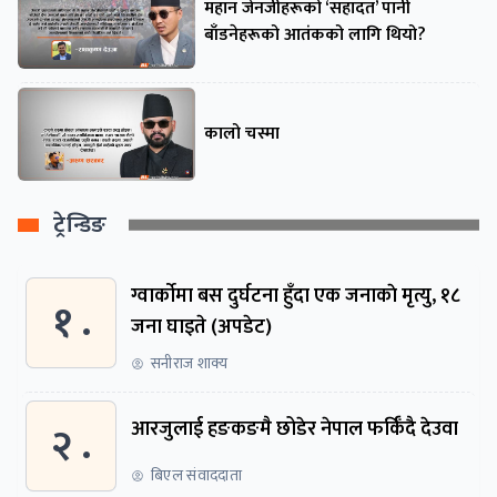
महान जेनजीहरूको ‘सहादत’ पानी
बाँडनेहरूको आतंकको लागि थियो?
कालो चस्मा
ट्रेन्डिङ
ग्वार्काेमा बस दुर्घटना हुँदा एक जनाकाे मृत्यु, १८
१ .
जना घाइते (अपडेट)
सनीराज शाक्य
२ .
आरजुलाई हङकङमै छोडेर नेपाल फर्किँदै देउवा
बिएल संवाददाता